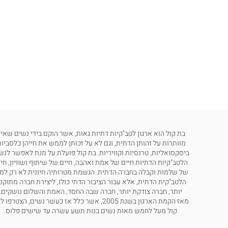
בת קול הוא ארגון לטב"קיות דתיות גאות, אשר הוקם בידי נשים שאינ
מוותרות על זהותן הדתית, וגם לא על זכותן לממש את חייהן כלסביות
ביסקסואליות, טרנסיות וקוויריות. בת קול פועלת על מנת לאפשר לנש
הלטב"קיות הדתיות חיים של אמת ואהבה, חיים של שיתוף ושוויון, חי
של שלמות וקבלה בחברה הדתית. הגשמת מטרותיה חיונית לא רק למ
הלטב"קית הדתית, אלא עבור הציבור הדתי כולו, ליצירת חברה מתוקנ
יותר, חברה צודקת יותר, חברה שבה החסד, האמת והשלום נושקים.
מאז הקמת הארגון בשנת 2005, אשר כלל אז כעשר נשים, הצטרפו
קול מעל לחמש מאות נשים בנות תשע עשרה עד שישים פלוס.