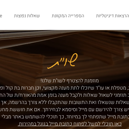
הרצאות דיגיטליות
הספרייה המקוונת
שאלות נפוצות
e
שו"ת
שו"ת
מוזמנת להצטרף לשו"ת שלנו!
 מטפלת או עו"ד שיוכלו לתת מענה מקצועי, וכן חברות בת קול ופ
ב תוזמני לשאול שאלות ולקבל מענה בזמן אמת מהאורח/ת של הח
שאלות שנשאלו ואת התשובות שהתקבלו ללא צורך בהרשמה, אך ע
ש צורך להירשם עם מייל וסיסמא לבחירתך. אם את חוששת מחש
תובת מייל שתפתחי לך במיוחד, כך תוכלי להשתמש באתר מבלי 
כאן תוכלי למשל לפתוח כתובת מייל בגוגל במהירות.