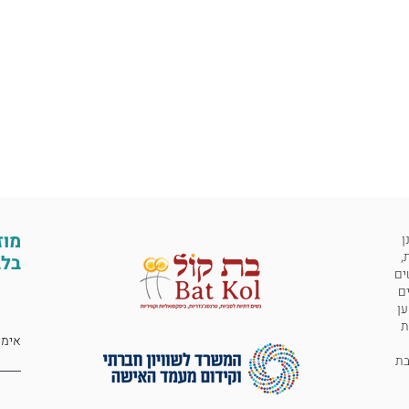
מוז
ן
,
בלב
ים
ים
ען
ת
 לבת