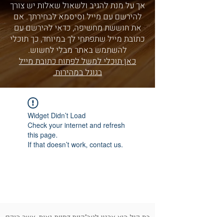
אך על מנת להגיב ולשאול שאלות יש צורך
להירשם עם מייל וסיסמא לבחירתך. אם
את חוששת מחשיפה, כדאי להירשם עם
כתובת מייל שתפתחי לך במיוחד, כך תוכלי
להשתמש באתר מבלי לחשוש.
כאן תוכלי למשל לפתוח כתובת מייל
בגוגל במהירות.
Widget Didn’t Load
Check your internet and refresh
this page.
If that doesn’t work, contact us.