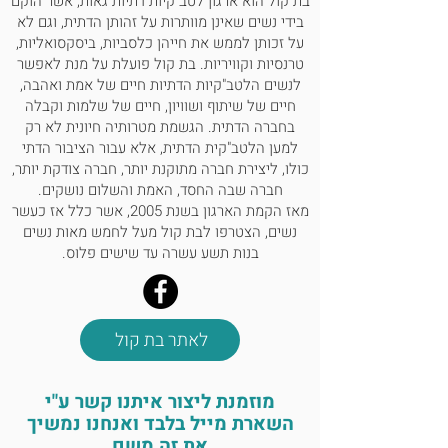
בת קול הוא ארגון לטב"קיות דתיות גאות, אשר הוקם
בידי נשים שאינן מוותרות על זהותן הדתית, וגם לא
על זכותן לממש את חייהן כלסביות, ביסקסואליות,
טרנסיות וקוויריות. בת קול פועלת על מנת לאפשר
לנשים הלטב"קיות הדתיות חיים של אמת ואהבה,
חיים של שיתוף ושוויון, חיים של שלמות וקבלה
בחברה הדתית. הגשמת מטרותיה חיונית לא רק
למען הלטב"קית הדתית, אלא עבור הציבור הדתי
כולו, ליצירת חברה מתוקנת יותר, חברה צודקת יותר,
חברה שבה החסד, האמת והשלום נושקים.
מאז הקמת הארגון בשנת 2005, אשר כלל אז כעשר
נשים, הצטרפו לבת קול מעל לחמש מאות נשים
בנות תשע עשרה עד שישים פלוס.
לאתר בת קול
מוזמנת ליצור איתנו קשר ע"י
השארת מייל בלבד ואנחנו נמשיך
את זה משם