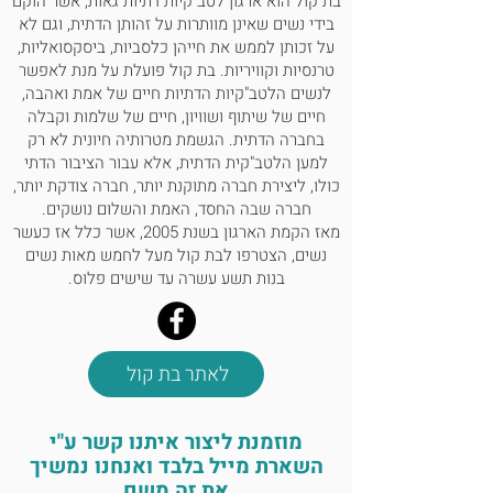
בת קול הוא ארגון לטב"קיות דתיות גאות, אשר הוקם
בידי נשים שאינן מוותרות על זהותן הדתית, וגם לא
על זכותן לממש את חייהן כלסביות, ביסקסואליות,
טרנסיות וקוויריות. בת קול פועלת על מנת לאפשר
לנשים הלטב"קיות הדתיות חיים של אמת ואהבה,
חיים של שיתוף ושוויון, חיים של שלמות וקבלה
בחברה הדתית. הגשמת מטרותיה חיונית לא רק
למען הלטב"קית הדתית, אלא עבור הציבור הדתי
כולו, ליצירת חברה מתוקנת יותר, חברה צודקת יותר,
חברה שבה החסד, האמת והשלום נושקים.
מאז הקמת הארגון בשנת 2005, אשר כלל אז כעשר
נשים, הצטרפו לבת קול מעל לחמש מאות נשים
בנות תשע עשרה עד שישים פלוס.
לאתר בת קול
מוזמנת ליצור איתנו קשר ע"י
השארת מייל בלבד ואנחנו נמשיך
את זה משם