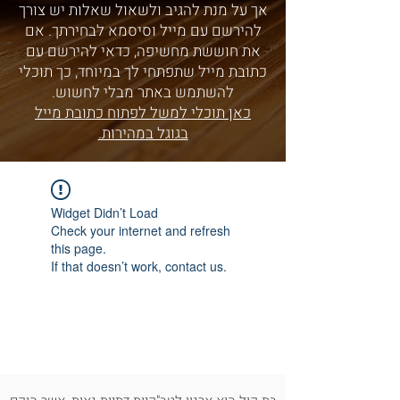
אך על מנת להגיב ולשאול שאלות יש צורך
להירשם עם מייל וסיסמא לבחירתך. אם
את חוששת מחשיפה, כדאי להירשם עם
כתובת מייל שתפתחי לך במיוחד, כך תוכלי
להשתמש באתר מבלי לחשוש.
כאן תוכלי למשל לפתוח כתובת מייל
בגוגל במהירות.
Widget Didn’t Load
Check your internet and refresh
this page.
If that doesn’t work, contact us.