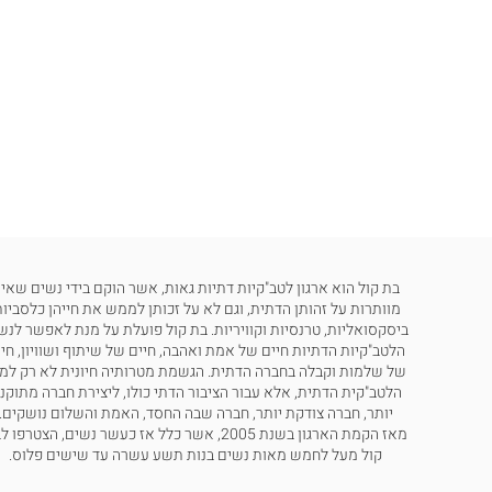
בת קול הוא ארגון לטב"קיות דתיות גאות, אשר הוקם בידי נשים שאינ
מוותרות על זהותן הדתית, וגם לא על זכותן לממש את חייהן כלסביות
ביסקסואליות, טרנסיות וקוויריות. בת קול פועלת על מנת לאפשר לנש
הלטב"קיות הדתיות חיים של אמת ואהבה, חיים של שיתוף ושוויון, חי
של שלמות וקבלה בחברה הדתית. הגשמת מטרותיה חיונית לא רק למ
הלטב"קית הדתית, אלא עבור הציבור הדתי כולו, ליצירת חברה מתוקנ
יותר, חברה צודקת יותר, חברה שבה החסד, האמת והשלום נושקים.
מאז הקמת הארגון בשנת 2005, אשר כלל אז כעשר נשים, הצטרפו
קול מעל לחמש מאות נשים בנות תשע עשרה עד שישים פלוס.