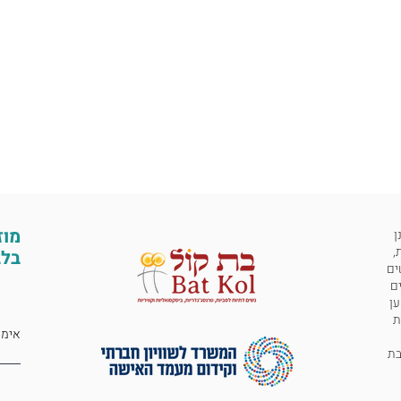
מוז
ן
,
בלב
ים
ים
ען
ת
 לבת