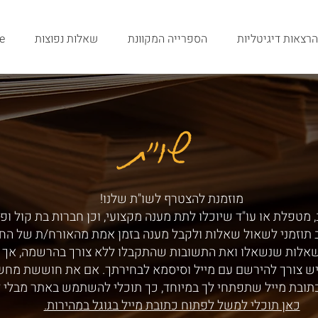
הרצאות דיגיטליות
הספרייה המקוונת
שאלות נפוצות
e
שו"ת
שו"ת
מוזמנת להצטרף לשו"ת שלנו!
 מטפלת או עו"ד שיוכלו לתת מענה מקצועי, וכן חברות בת קול ופ
ב תוזמני לשאול שאלות ולקבל מענה בזמן אמת מהאורח/ת של הח
שאלות שנשאלו ואת התשובות שהתקבלו ללא צורך בהרשמה, אך ע
ש צורך להירשם עם מייל וסיסמא לבחירתך. אם את חוששת מחש
תובת מייל שתפתחי לך במיוחד, כך תוכלי להשתמש באתר מבלי 
כאן תוכלי למשל לפתוח כתובת מייל בגוגל במהירות.