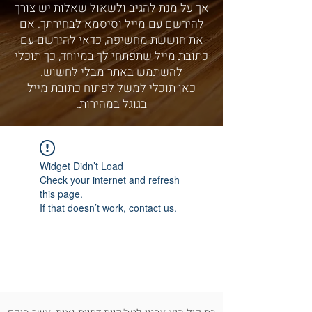
אך על מנת להגיב ולשאול שאלות יש צורך
להירשם עם מייל וסיסמא לבחירתך. אם
את חוששת מחשיפה, כדאי להירשם עם
כתובת מייל שתפתחי לך במיוחד, כך תוכלי
להשתמש באתר מבלי לחשוש.
כאן תוכלי למשל לפתוח כתובת מייל
בגוגל במהירות.
Widget Didn’t Load
Check your internet and refresh
this page.
If that doesn’t work, contact us.