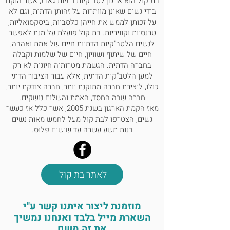
בת קול הוא ארגון לטב"קיות דתיות גאות, אשר הוקם
בידי נשים שאינן מוותרות על זהותן הדתית, וגם לא
על זכותן לממש את חייהן כלסביות, ביסקסואליות,
טרנסיות וקוויריות. בת קול פועלת על מנת לאפשר
לנשים הלטב"קיות הדתיות חיים של אמת ואהבה,
חיים של שיתוף ושוויון, חיים של שלמות וקבלה
בחברה הדתית. הגשמת מטרותיה חיונית לא רק
למען הלטב"קית הדתית, אלא עבור הציבור הדתי
כולו, ליצירת חברה מתוקנת יותר, חברה צודקת יותר,
חברה שבה החסד, האמת והשלום נושקים.
מאז הקמת הארגון בשנת 2005, אשר כלל אז כעשר
נשים, הצטרפו לבת קול מעל לחמש מאות נשים
בנות תשע עשרה עד שישים פלוס.
לאתר בת קול
מוזמנת ליצור איתנו קשר ע"י
השארת מייל בלבד ואנחנו נמשיך
את זה משם