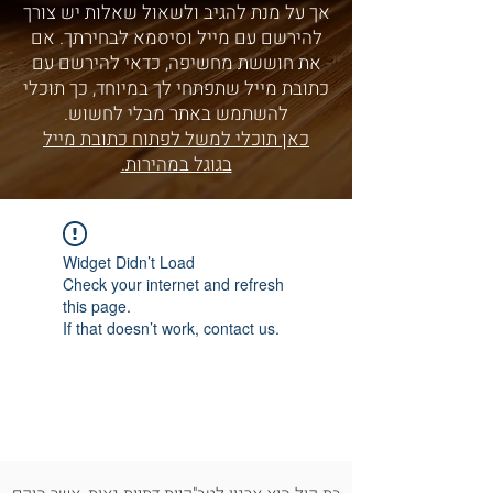
אך על מנת להגיב ולשאול שאלות יש צורך
להירשם עם מייל וסיסמא לבחירתך. אם
את חוששת מחשיפה, כדאי להירשם עם
כתובת מייל שתפתחי לך במיוחד, כך תוכלי
להשתמש באתר מבלי לחשוש.
כאן תוכלי למשל לפתוח כתובת מייל
בגוגל במהירות.
Widget Didn’t Load
Check your internet and refresh
this page.
If that doesn’t work, contact us.