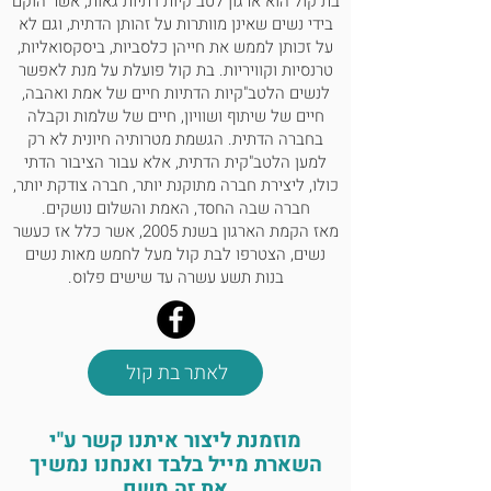
בת קול הוא ארגון לטב"קיות דתיות גאות, אשר הוקם
בידי נשים שאינן מוותרות על זהותן הדתית, וגם לא
על זכותן לממש את חייהן כלסביות, ביסקסואליות,
טרנסיות וקוויריות. בת קול פועלת על מנת לאפשר
לנשים הלטב"קיות הדתיות חיים של אמת ואהבה,
חיים של שיתוף ושוויון, חיים של שלמות וקבלה
בחברה הדתית. הגשמת מטרותיה חיונית לא רק
למען הלטב"קית הדתית, אלא עבור הציבור הדתי
כולו, ליצירת חברה מתוקנת יותר, חברה צודקת יותר,
חברה שבה החסד, האמת והשלום נושקים.
מאז הקמת הארגון בשנת 2005, אשר כלל אז כעשר
נשים, הצטרפו לבת קול מעל לחמש מאות נשים
בנות תשע עשרה עד שישים פלוס.
לאתר בת קול
מוזמנת ליצור איתנו קשר ע"י
השארת מייל בלבד ואנחנו נמשיך
את זה משם