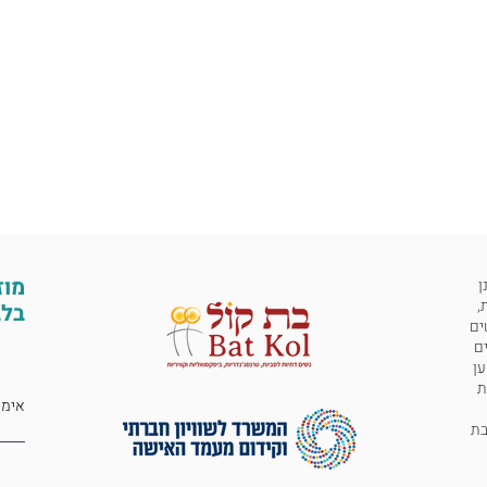
מוז
ן
,
בלב
ים
ים
ען
ת
 לבת