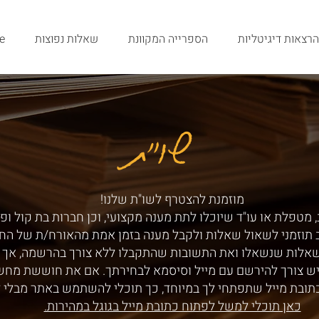
הרצאות דיגיטליות
הספרייה המקוונת
שאלות נפוצות
e
שו"ת
שו"ת
מוזמנת להצטרף לשו"ת שלנו!
 מטפלת או עו"ד שיוכלו לתת מענה מקצועי, וכן חברות בת קול ופ
ב תוזמני לשאול שאלות ולקבל מענה בזמן אמת מהאורח/ת של הח
שאלות שנשאלו ואת התשובות שהתקבלו ללא צורך בהרשמה, אך ע
ש צורך להירשם עם מייל וסיסמא לבחירתך. אם את חוששת מחש
תובת מייל שתפתחי לך במיוחד, כך תוכלי להשתמש באתר מבלי 
כאן תוכלי למשל לפתוח כתובת מייל בגוגל במהירות.