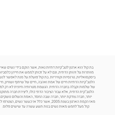
בת קול הוא ארגון לטב"קיות דתיות גאות, אשר הוקם בידי נשים שאינ
מוותרות על זהותן הדתית, וגם לא על זכותן לממש את חייהן כלסביות
ביסקסואליות, טרנסיות וקוויריות. בת קול פועלת על מנת לאפשר לנש
הלטב"קיות הדתיות חיים של אמת ואהבה, חיים של שיתוף ושוויון, חי
של שלמות וקבלה בחברה הדתית. הגשמת מטרותיה חיונית לא רק למ
הלטב"קית הדתית, אלא עבור הציבור הדתי כולו, ליצירת חברה מתוקנ
יותר, חברה צודקת יותר, חברה שבה החסד, האמת והשלום נושקים.
מאז הקמת הארגון בשנת 2005, אשר כלל אז כעשר נשים, הצטרפו
קול מעל לחמש מאות נשים בנות תשע עשרה עד שישים פלוס.