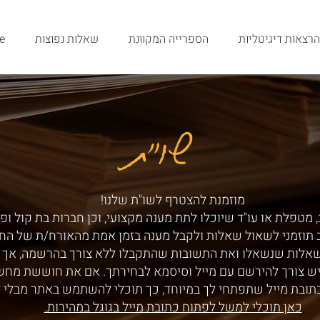
הרצאות דיגיטליות
הספרייה המקוונת
שאלות נפוצות
e
שו"ת
שו"ת
מוזמנת להצטרף לשו"ת שלנו!
 מטפלת או עו"ד שיוכלו לתת מענה מקצועי, וכן חברות בת קול ופ
ב תוזמני לשאול שאלות ולקבל מענה בזמן אמת מהאורח/ת של הח
שאלות שנשאלו ואת התשובות שהתקבלו ללא צורך בהרשמה, אך ע
ש צורך להירשם עם מייל וסיסמא לבחירתך. אם את חוששת מחש
תובת מייל שתפתחי לך במיוחד, כך תוכלי להשתמש באתר מבלי 
כאן תוכלי למשל לפתוח כתובת מייל בגוגל במהירות.