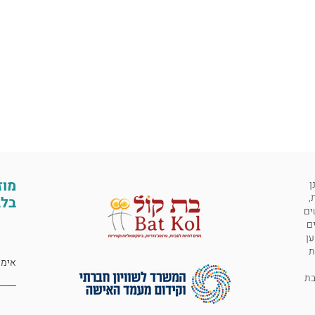
מוז
ן
,
בלב
ים
ים
ען
ת
 לבת