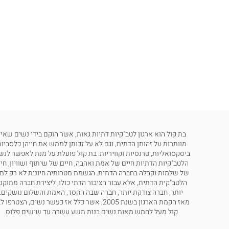
בת קול הוא ארגון לטב"קיות דתיות גאות, אשר הוקם בידי נשים שאינ
מוותרות על זהותן הדתית, וגם לא על זכותן לממש את חייהן כלסביות
ביסקסואליות, טרנסיות וקוויריות. בת קול פועלת על מנת לאפשר לנש
הלטב"קיות הדתיות חיים של אמת ואהבה, חיים של שיתוף ושוויון, חי
של שלמות וקבלה בחברה הדתית. הגשמת מטרותיה חיונית לא רק למ
הלטב"קית הדתית, אלא עבור הציבור הדתי כולו, ליצירת חברה מתוקנ
יותר, חברה צודקת יותר, חברה שבה החסד, האמת והשלום נושקים.
מאז הקמת הארגון בשנת 2005, אשר כלל אז כעשר נשים, הצטרפו
קול מעל לחמש מאות נשים בנות תשע עשרה עד שישים פלוס.