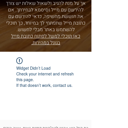
אך על מנת להגיב ולשאול שאלות יש צורך
להירשם עם מייל וסיסמא לבחירתך. אם
את חוששת מחשיפה, כדאי להירשם עם
כתובת מייל שתפתחי לך במיוחד, כך תוכלי
להשתמש באתר מבלי לחשוש.
כאן תוכלי למשל לפתוח כתובת מייל
בגוגל במהירות.
Widget Didn’t Load
Check your internet and refresh
this page.
If that doesn’t work, contact us.