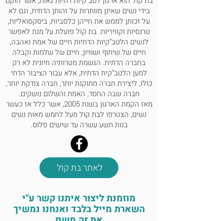
בת קול הוא ארגון לטב"קיות דתיות גאות, אשר הוקם
בידי נשים שאינן מוותרות על זהותן הדתית, וגם לא
על זכותן לממש את חייהן כלסביות, ביסקסואליות,
טרנסיות וקוויריות. בת קול פועלת על מנת לאפשר
לנשים הלטב"קיות הדתיות חיים של אמת ואהבה,
חיים של שיתוף ושוויון, חיים של שלמות וקבלה
בחברה הדתית. הגשמת מטרותיה חיונית לא רק
למען הלטב"קית הדתית, אלא עבור הציבור הדתי
כולו, ליצירת חברה מתוקנת יותר, חברה צודקת יותר,
חברה שבה החסד, האמת והשלום נושקים.
מאז הקמת הארגון בשנת 2005, אשר כלל אז כעשר
נשים, הצטרפו לבת קול מעל לחמש מאות נשים
בנות תשע עשרה עד שישים פלוס.
לאתר בת קול
מוזמנת ליצור איתנו קשר ע"י
השארת מייל בלבד ואנחנו נמשיך
את זה משם