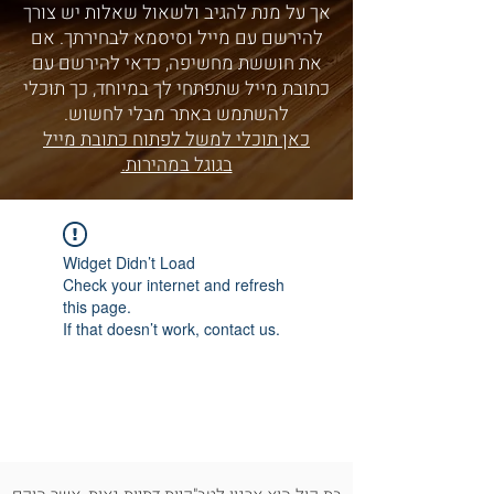
אך על מנת להגיב ולשאול שאלות יש צורך
להירשם עם מייל וסיסמא לבחירתך. אם
את חוששת מחשיפה, כדאי להירשם עם
כתובת מייל שתפתחי לך במיוחד, כך תוכלי
להשתמש באתר מבלי לחשוש.
כאן תוכלי למשל לפתוח כתובת מייל
בגוגל במהירות.
Widget Didn’t Load
Check your internet and refresh
this page.
If that doesn’t work, contact us.