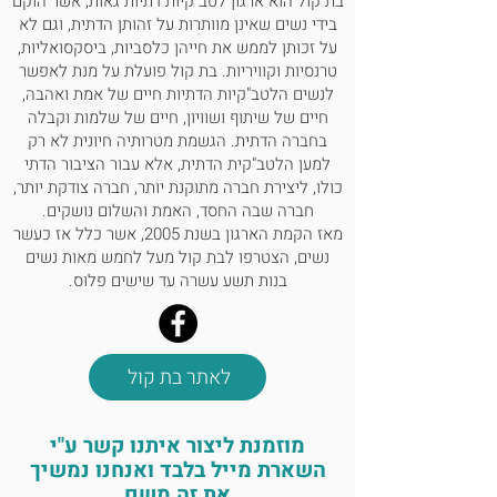
בת קול הוא ארגון לטב"קיות דתיות גאות, אשר הוקם
בידי נשים שאינן מוותרות על זהותן הדתית, וגם לא
על זכותן לממש את חייהן כלסביות, ביסקסואליות,
טרנסיות וקוויריות. בת קול פועלת על מנת לאפשר
לנשים הלטב"קיות הדתיות חיים של אמת ואהבה,
חיים של שיתוף ושוויון, חיים של שלמות וקבלה
בחברה הדתית. הגשמת מטרותיה חיונית לא רק
למען הלטב"קית הדתית, אלא עבור הציבור הדתי
כולו, ליצירת חברה מתוקנת יותר, חברה צודקת יותר,
חברה שבה החסד, האמת והשלום נושקים.
מאז הקמת הארגון בשנת 2005, אשר כלל אז כעשר
נשים, הצטרפו לבת קול מעל לחמש מאות נשים
בנות תשע עשרה עד שישים פלוס.
לאתר בת קול
מוזמנת ליצור איתנו קשר ע"י
השארת מייל בלבד ואנחנו נמשיך
את זה משם