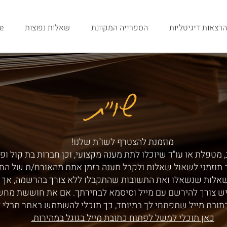
הרצאות דיגיטליות
הספרייה המקוונת
שאלות נפוצות
e
שו"ת
שו"ת
מוזמנת להצטרף לשו"ת שלנו!
 מטפלת או עו"ד שיוכלו לתת מענה מקצועי, וכן חברות בת קול ופ
ב תוזמני לשאול שאלות ולקבל מענה בזמן אמת מהאורח/ת של הח
שאלות שנשאלו ואת התשובות שהתקבלו ללא צורך בהרשמה, אך ע
ש צורך להירשם עם מייל וסיסמא לבחירתך. אם את חוששת מחש
תובת מייל שתפתחי לך במיוחד, כך תוכלי להשתמש באתר מבלי 
כאן תוכלי למשל לפתוח כתובת מייל בגוגל במהירות.