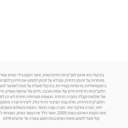
בת קול הוא ארגון לטב"קיות דתיות גאות, אשר הוקם בידי נשים שאינ
מוותרות על זהותן הדתית, וגם לא על זכותן לממש את חייהן כלסביות
ביסקסואליות, טרנסיות וקוויריות. בת קול פועלת על מנת לאפשר לנש
הלטב"קיות הדתיות חיים של אמת ואהבה, חיים של שיתוף ושוויון, חי
של שלמות וקבלה בחברה הדתית. הגשמת מטרותיה חיונית לא רק למ
הלטב"קית הדתית, אלא עבור הציבור הדתי כולו, ליצירת חברה מתוקנ
יותר, חברה צודקת יותר, חברה שבה החסד, האמת והשלום נושקים.
מאז הקמת הארגון בשנת 2005, אשר כלל אז כעשר נשים, הצטרפו
קול מעל לחמש מאות נשים בנות תשע עשרה עד שישים פלוס.