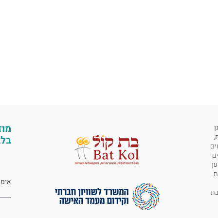
מוז
ן
,
בלב
ים
ים
ען
ת
 לבת