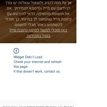
אך על מנת להגיב ולשאול שאלות יש צורך
להירשם עם מייל וסיסמא לבחירתך. אם
את חוששת מחשיפה, כדאי להירשם עם
כתובת מייל שתפתחי לך במיוחד, כך תוכלי
להשתמש באתר מבלי לחשוש.
כאן תוכלי למשל לפתוח כתובת מייל
בגוגל במהירות.
Widget Didn’t Load
Check your internet and refresh
this page.
If that doesn’t work, contact us.