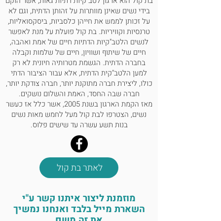
בת קול הוא ארגון לטב"קיות דתיות גאות, אשר הוקם
בידי נשים שאינן מוותרות על זהותן הדתית, וגם לא
על זכותן לממש את חייהן כלסביות, ביסקסואליות,
טרנסיות וקוויריות. בת קול פועלת על מנת לאפשר
לנשים הלטב"קיות הדתיות חיים של אמת ואהבה,
חיים של שיתוף ושוויון, חיים של שלמות וקבלה
בחברה הדתית. הגשמת מטרותיה חיונית לא רק
למען הלטב"קית הדתית, אלא עבור הציבור הדתי
כולו, ליצירת חברה מתוקנת יותר, חברה צודקת יותר,
חברה שבה החסד, האמת והשלום נושקים.
מאז הקמת הארגון בשנת 2005, אשר כלל אז כעשר
נשים, הצטרפו לבת קול מעל לחמש מאות נשים
בנות תשע עשרה עד שישים פלוס.
לאתר בת קול
מוזמנת ליצור איתנו קשר ע"י
השארת מייל בלבד ואנחנו נמשיך
את זה משם