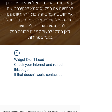
אך על מנת להגיב ולשאול שאלות יש צורך
להירשם עם מייל וסיסמא לבחירתך. אם
את חוששת מחשיפה, כדאי להירשם עם
כתובת מייל שתפתחי לך במיוחד, כך תוכלי
להשתמש באתר מבלי לחשוש.
כאן תוכלי למשל לפתוח כתובת מייל
בגוגל במהירות.
Widget Didn’t Load
Check your internet and refresh
this page.
If that doesn’t work, contact us.