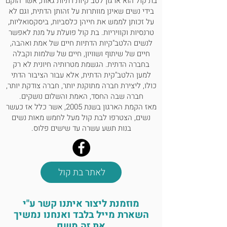
בת קול הוא ארגון לטב"קיות דתיות גאות, אשר הוקם
בידי נשים שאינן מוותרות על זהותן הדתית, וגם לא
על זכותן לממש את חייהן כלסביות, ביסקסואליות,
טרנסיות וקוויריות. בת קול פועלת על מנת לאפשר
לנשים הלטב"קיות הדתיות חיים של אמת ואהבה,
חיים של שיתוף ושוויון, חיים של שלמות וקבלה
בחברה הדתית. הגשמת מטרותיה חיונית לא רק
למען הלטב"קית הדתית, אלא עבור הציבור הדתי
כולו, ליצירת חברה מתוקנת יותר, חברה צודקת יותר,
חברה שבה החסד, האמת והשלום נושקים.
מאז הקמת הארגון בשנת 2005, אשר כלל אז כעשר
נשים, הצטרפו לבת קול מעל לחמש מאות נשים
בנות תשע עשרה עד שישים פלוס.
לאתר בת קול
מוזמנת ליצור איתנו קשר ע"י
השארת מייל בלבד ואנחנו נמשיך
את זה משם