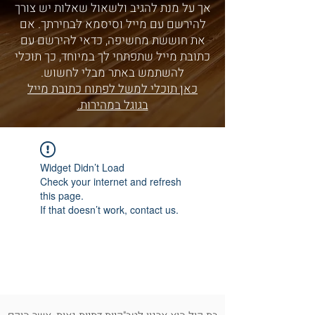
אך על מנת להגיב ולשאול שאלות יש צורך
להירשם עם מייל וסיסמא לבחירתך. אם
את חוששת מחשיפה, כדאי להירשם עם
כתובת מייל שתפתחי לך במיוחד, כך תוכלי
להשתמש באתר מבלי לחשוש.
כאן תוכלי למשל לפתוח כתובת מייל
בגוגל במהירות.
Widget Didn’t Load
Check your internet and refresh
this page.
If that doesn’t work, contact us.