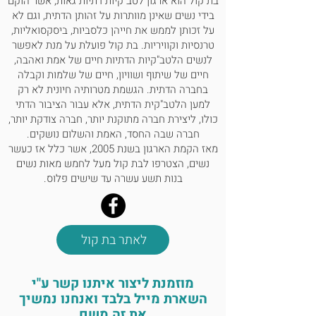
בת קול הוא ארגון לטב"קיות דתיות גאות, אשר הוקם
בידי נשים שאינן מוותרות על זהותן הדתית, וגם לא
על זכותן לממש את חייהן כלסביות, ביסקסואליות,
טרנסיות וקוויריות. בת קול פועלת על מנת לאפשר
לנשים הלטב"קיות הדתיות חיים של אמת ואהבה,
חיים של שיתוף ושוויון, חיים של שלמות וקבלה
בחברה הדתית. הגשמת מטרותיה חיונית לא רק
למען הלטב"קית הדתית, אלא עבור הציבור הדתי
כולו, ליצירת חברה מתוקנת יותר, חברה צודקת יותר,
חברה שבה החסד, האמת והשלום נושקים.
מאז הקמת הארגון בשנת 2005, אשר כלל אז כעשר
נשים, הצטרפו לבת קול מעל לחמש מאות נשים
בנות תשע עשרה עד שישים פלוס.
לאתר בת קול
מוזמנת ליצור איתנו קשר ע"י
השארת מייל בלבד ואנחנו נמשיך
את זה משם