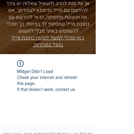
אך על מנת להגיב ולשאול שאלות יש צורך
להירשם עם מייל וסיסמא לבחירתך. אם
את חוששת מחשיפה, כדאי להירשם עם
כתובת מייל שתפתחי לך במיוחד, כך תוכלי
להשתמש באתר מבלי לחשוש.
כאן תוכלי למשל לפתוח כתובת מייל
בגוגל במהירות.
Widget Didn’t Load
Check your internet and refresh
this page.
If that doesn’t work, contact us.