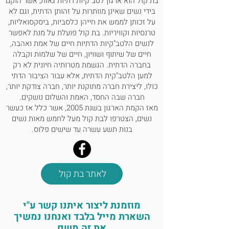
בת קול הוא ארגון לטב"קיות דתיות גאות, אשר הוקם
בידי נשים שאינן מוותרות על זהותן הדתית, וגם לא
על זכותן לממש את חייהן כלסביות, ביסקסואליות,
טרנסיות וקוויריות. בת קול פועלת על מנת לאפשר
לנשים הלטב"קיות הדתיות חיים של אמת ואהבה,
חיים של שיתוף ושוויון, חיים של שלמות וקבלה
בחברה הדתית. הגשמת מטרותיה חיונית לא רק
למען הלטב"קית הדתית, אלא עבור הציבור הדתי
כולו, ליצירת חברה מתוקנת יותר, חברה צודקת יותר,
חברה שבה החסד, האמת והשלום נושקים.
מאז הקמת הארגון בשנת 2005, אשר כלל אז כעשר
נשים, הצטרפו לבת קול מעל לחמש מאות נשים
בנות תשע עשרה עד שישים פלוס.
לאתר בת קול
מוזמנת ליצור איתנו קשר ע"י
השארת מייל בלבד ואנחנו נמשיך
את זה משם