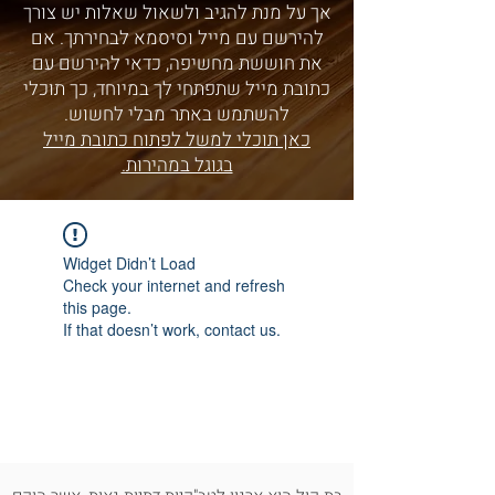
אך על מנת להגיב ולשאול שאלות יש צורך
להירשם עם מייל וסיסמא לבחירתך. אם
את חוששת מחשיפה, כדאי להירשם עם
כתובת מייל שתפתחי לך במיוחד, כך תוכלי
להשתמש באתר מבלי לחשוש.
כאן תוכלי למשל לפתוח כתובת מייל
בגוגל במהירות.
Widget Didn’t Load
Check your internet and refresh
this page.
If that doesn’t work, contact us.