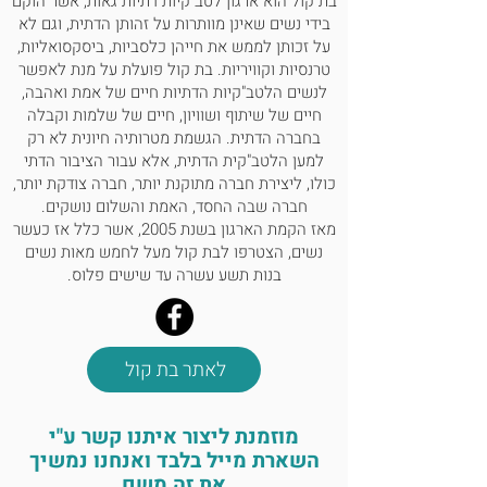
בת קול הוא ארגון לטב"קיות דתיות גאות, אשר הוקם
בידי נשים שאינן מוותרות על זהותן הדתית, וגם לא
על זכותן לממש את חייהן כלסביות, ביסקסואליות,
טרנסיות וקוויריות. בת קול פועלת על מנת לאפשר
לנשים הלטב"קיות הדתיות חיים של אמת ואהבה,
חיים של שיתוף ושוויון, חיים של שלמות וקבלה
בחברה הדתית. הגשמת מטרותיה חיונית לא רק
למען הלטב"קית הדתית, אלא עבור הציבור הדתי
כולו, ליצירת חברה מתוקנת יותר, חברה צודקת יותר,
חברה שבה החסד, האמת והשלום נושקים.
מאז הקמת הארגון בשנת 2005, אשר כלל אז כעשר
נשים, הצטרפו לבת קול מעל לחמש מאות נשים
בנות תשע עשרה עד שישים פלוס.
לאתר בת קול
מוזמנת ליצור איתנו קשר ע"י
השארת מייל בלבד ואנחנו נמשיך
את זה משם