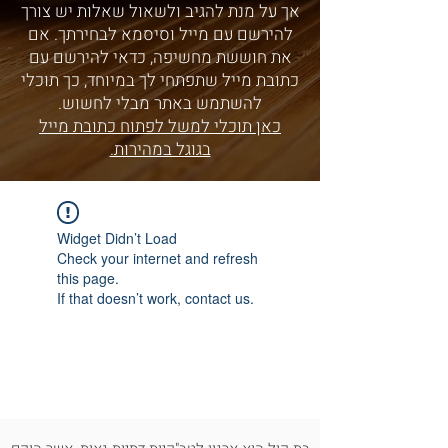
אך על מנת להגיב ולשאול שאלות יש צורך
להירשם עם מייל וסיסמא לבחירתך. אם
את חוששת מחשיפה, כדאי להירשם עם
כתובת מייל שתפתחי לך במיוחד, כך תוכלי
להשתמש באתר מבלי לחשוש.
כאן תוכלי למשל לפתוח כתובת מייל
בגוגל במהירות.
Widget Didn’t Load
Check your internet and refresh
this page.
If that doesn’t work, contact us.