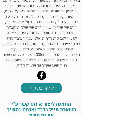
בת קול הוא ארגון לטב"קיות דתיות גאות, אשר הוקם
בידי נשים שאינן מוותרות על זהותן הדתית, וגם לא
על זכותן לממש את חייהן כלסביות, ביסקסואליות,
טרנסיות וקוויריות. בת קול פועלת על מנת לאפשר
לנשים הלטב"קיות הדתיות חיים של אמת ואהבה,
חיים של שיתוף ושוויון, חיים של שלמות וקבלה
בחברה הדתית. הגשמת מטרותיה חיונית לא רק
למען הלטב"קית הדתית, אלא עבור הציבור הדתי
כולו, ליצירת חברה מתוקנת יותר, חברה צודקת יותר,
חברה שבה החסד, האמת והשלום נושקים.
מאז הקמת הארגון בשנת 2005, אשר כלל אז כעשר
נשים, הצטרפו לבת קול מעל לחמש מאות נשים
בנות תשע עשרה עד שישים פלוס.
לאתר בת קול
מוזמנת ליצור איתנו קשר ע"י
השארת מייל בלבד ואנחנו נמשיך
את זה משם