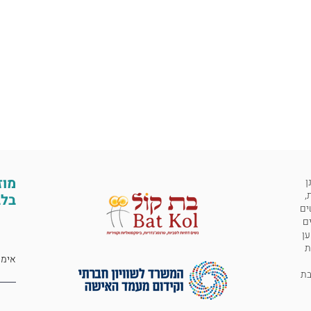
מוז
ן
,
בלב
ים
ים
ען
ת
 לבת