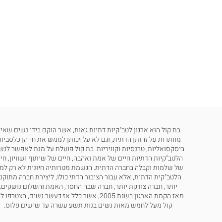
בת קול הוא ארגון לטב"קיות דתיות גאות, אשר הוקם בידי נשים שאינ
מוותרות על זהותן הדתית, וגם לא על זכותן לממש את חייהן כלסביות
ביסקסואליות, טרנסיות וקוויריות. בת קול פועלת על מנת לאפשר לנש
הלטב"קיות הדתיות חיים של אמת ואהבה, חיים של שיתוף ושוויון, חי
של שלמות וקבלה בחברה הדתית. הגשמת מטרותיה חיונית לא רק למ
הלטב"קית הדתית, אלא עבור הציבור הדתי כולו, ליצירת חברה מתוקנ
יותר, חברה צודקת יותר, חברה שבה החסד, האמת והשלום נושקים.
מאז הקמת הארגון בשנת 2005, אשר כלל אז כעשר נשים, הצטרפו
קול מעל לחמש מאות נשים בנות תשע עשרה עד שישים פלוס.