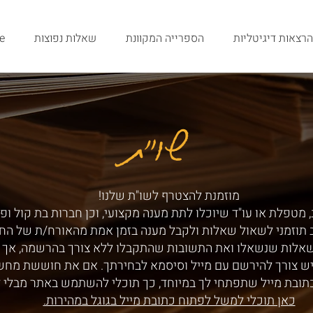
הרצאות דיגיטליות
הספרייה המקוונת
שאלות נפוצות
e
שו"ת
שו"ת
מוזמנת להצטרף לשו"ת שלנו!
 מטפלת או עו"ד שיוכלו לתת מענה מקצועי, וכן חברות בת קול ופ
ב תוזמני לשאול שאלות ולקבל מענה בזמן אמת מהאורח/ת של הח
שאלות שנשאלו ואת התשובות שהתקבלו ללא צורך בהרשמה, אך ע
ש צורך להירשם עם מייל וסיסמא לבחירתך. אם את חוששת מחש
תובת מייל שתפתחי לך במיוחד, כך תוכלי להשתמש באתר מבלי 
כאן תוכלי למשל לפתוח כתובת מייל בגוגל במהירות.