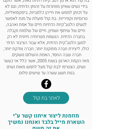
בת קול הוא ארגון לטב"קיות דתיות גאות, אשר הוקם
בידי נשים שאינן מוותרות על זהותן הדתית, וגם לא
על זכותן לממש את חייהן כלסביות, ביסקסואליות,
טרנסיות וקוויריות. בת קול פועלת על מנת לאפשר
לנשים הלטב"קיות הדתיות חיים של אמת ואהבה,
חיים של שיתוף ושוויון, חיים של שלמות וקבלה
בחברה הדתית. הגשמת מטרותיה חיונית לא רק
למען הלטב"קית הדתית, אלא עבור הציבור הדתי
כולו, ליצירת חברה מתוקנת יותר, חברה צודקת יותר,
חברה שבה החסד, האמת והשלום נושקים.
מאז הקמת הארגון בשנת 2005, אשר כלל אז כעשר
נשים, הצטרפו לבת קול מעל לחמש מאות נשים
בנות תשע עשרה עד שישים פלוס.
לאתר בת קול
מוזמנת ליצור איתנו קשר ע"י
השארת מייל בלבד ואנחנו נמשיך
את זה משם