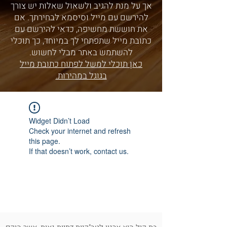
אך על מנת להגיב ולשאול שאלות יש צורך
להירשם עם מייל וסיסמא לבחירתך. אם
את חוששת מחשיפה, כדאי להירשם עם
כתובת מייל שתפתחי לך במיוחד, כך תוכלי
להשתמש באתר מבלי לחשוש.
כאן תוכלי למשל לפתוח כתובת מייל
בגוגל במהירות.
Widget Didn’t Load
Check your internet and refresh
this page.
If that doesn’t work, contact us.