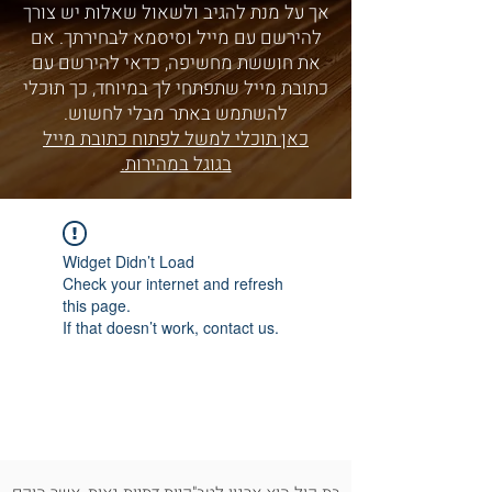
אך על מנת להגיב ולשאול שאלות יש צורך
להירשם עם מייל וסיסמא לבחירתך. אם
את חוששת מחשיפה, כדאי להירשם עם
כתובת מייל שתפתחי לך במיוחד, כך תוכלי
להשתמש באתר מבלי לחשוש.
כאן תוכלי למשל לפתוח כתובת מייל
בגוגל במהירות.
Widget Didn’t Load
Check your internet and refresh
this page.
If that doesn’t work, contact us.