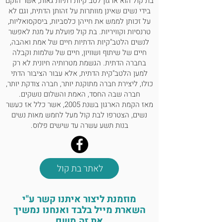
בת קול הוא ארגון לטב"קיות דתיות גאות, אשר הוקם
בידי נשים שאינן מוותרות על זהותן הדתית, וגם לא
על זכותן לממש את חייהן כלסביות, ביסקסואליות,
טרנסיות וקוויריות. בת קול פועלת על מנת לאפשר
לנשים הלטב"קיות הדתיות חיים של אמת ואהבה,
חיים של שיתוף ושוויון, חיים של שלמות וקבלה
בחברה הדתית. הגשמת מטרותיה חיונית לא רק
למען הלטב"קית הדתית, אלא עבור הציבור הדתי
כולו, ליצירת חברה מתוקנת יותר, חברה צודקת יותר,
חברה שבה החסד, האמת והשלום נושקים.
מאז הקמת הארגון בשנת 2005, אשר כלל אז כעשר
נשים, הצטרפו לבת קול מעל לחמש מאות נשים
בנות תשע עשרה עד שישים פלוס.
לאתר בת קול
מוזמנת ליצור איתנו קשר ע"י
השארת מייל בלבד ואנחנו נמשיך
את זה משם