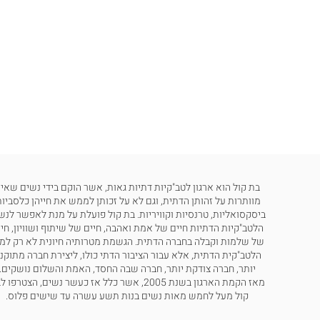
בת קול הוא ארגון לטב"קיות דתיות גאות, אשר הוקם בידי נשים שאינ
מוותרות על זהותן הדתית, וגם לא על זכותן לממש את חייהן כלסביות
ביסקסואליות, טרנסיות וקוויריות. בת קול פועלת על מנת לאפשר לנש
הלטב"קיות הדתיות חיים של אמת ואהבה, חיים של שיתוף ושוויון, חי
של שלמות וקבלה בחברה הדתית. הגשמת מטרותיה חיונית לא רק למ
הלטב"קית הדתית, אלא עבור הציבור הדתי כולו, ליצירת חברה מתוקנ
יותר, חברה צודקת יותר, חברה שבה החסד, האמת והשלום נושקים.
מאז הקמת הארגון בשנת 2005, אשר כלל אז כעשר נשים, הצטרפו
קול מעל לחמש מאות נשים בנות תשע עשרה עד שישים פלוס.