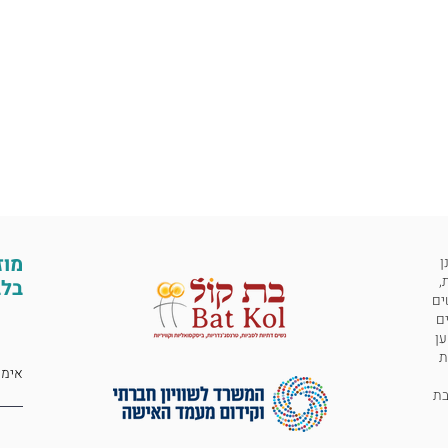
מוז
ן
,
בלב
ים
ים
ען
ת
 לבת