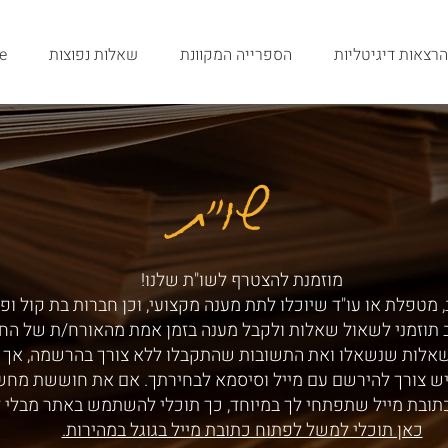
הרצאות דיגיטליות
הספרייה המקוונת
שאלות נפוצות
e
שו"ת
שו"ת
מוזמנת להצטרף לשו"ת שלנו!
 מטפלת או עו"ד שיוכלו לתת מענה מקצועי, וכן חברות בת קול ופ
ב תוזמני לשאול שאלות ולקבל מענה בזמן אמת מהאורח/ת של הח
שאלות שנשאלו ואת התשובות שהתקבלו ללא צורך בהרשמה, אך ע
ש צורך להירשם עם מייל וסיסמא לבחירתך. אם את חוששת מחש
תובת מייל שתפתחי לך במיוחד, כך תוכלי להשתמש באתר מבלי 
כאן תוכלי למשל לפתוח כתובת מייל בגוגל במהירות.