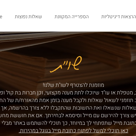
הרצאות דיגיטליות
הספרייה המקוונת
שאלות נפוצות
e
שו"ת
שו"ת
מוזמנת להצטרף לשו"ת שלנו!
 מטפלת או עו"ד שיוכלו לתת מענה מקצועי, וכן חברות בת קול ופ
ב תוזמני לשאול שאלות ולקבל מענה בזמן אמת מהאורח/ת של הח
שאלות שנשאלו ואת התשובות שהתקבלו ללא צורך בהרשמה, אך ע
ש צורך להירשם עם מייל וסיסמא לבחירתך. אם את חוששת מחש
תובת מייל שתפתחי לך במיוחד, כך תוכלי להשתמש באתר מבלי 
כאן תוכלי למשל לפתוח כתובת מייל בגוגל במהירות.