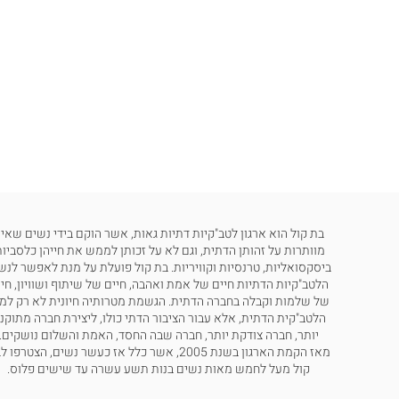
בת קול הוא ארגון לטב"קיות דתיות גאות, אשר הוקם בידי נשים שאינ
מוותרות על זהותן הדתית, וגם לא על זכותן לממש את חייהן כלסביות
ביסקסואליות, טרנסיות וקוויריות. בת קול פועלת על מנת לאפשר לנש
הלטב"קיות הדתיות חיים של אמת ואהבה, חיים של שיתוף ושוויון, חי
של שלמות וקבלה בחברה הדתית. הגשמת מטרותיה חיונית לא רק למ
הלטב"קית הדתית, אלא עבור הציבור הדתי כולו, ליצירת חברה מתוקנ
יותר, חברה צודקת יותר, חברה שבה החסד, האמת והשלום נושקים.
מאז הקמת הארגון בשנת 2005, אשר כלל אז כעשר נשים, הצטרפו
קול מעל לחמש מאות נשים בנות תשע עשרה עד שישים פלוס.