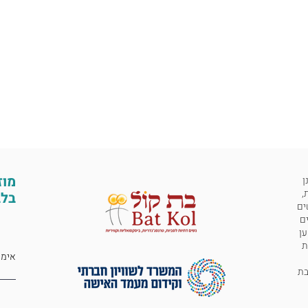
מוז
ן
,
בלב
ים
ים
ען
ת
 לבת