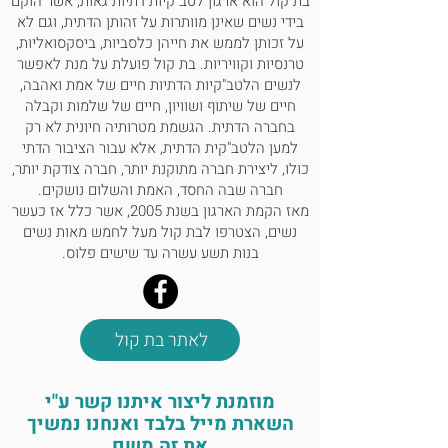
בת קול הוא ארגון לטב"קיות דתיות גאות, אשר הוקם
בידי נשים שאינן מוותרות על זהותן הדתית, וגם לא
על זכותן לממש את חייהן כלסביות, ביסקסואליות,
טרנסיות וקוויריות. בת קול פועלת על מנת לאפשר
לנשים הלטב"קיות הדתיות חיים של אמת ואהבה,
חיים של שיתוף ושוויון, חיים של שלמות וקבלה
בחברה הדתית. הגשמת מטרותיה חיונית לא רק
למען הלטב"קית הדתית, אלא עבור הציבור הדתי
כולו, ליצירת חברה מתוקנת יותר, חברה צודקת יותר,
חברה שבה החסד, האמת והשלום נושקים.
מאז הקמת הארגון בשנת 2005, אשר כלל אז כעשר
נשים, הצטרפו לבת קול מעל לחמש מאות נשים
בנות תשע עשרה עד שישים פלוס.
לאתר בת קול
מוזמנת ליצור איתנו קשר ע"י
השארת מייל בלבד ואנחנו נמשיך
את זה משם