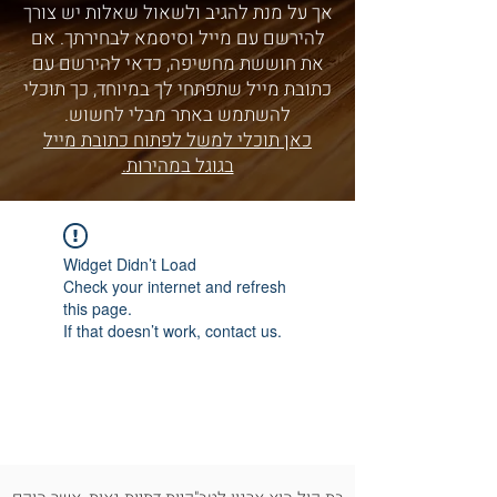
אך על מנת להגיב ולשאול שאלות יש צורך
להירשם עם מייל וסיסמא לבחירתך. אם
את חוששת מחשיפה, כדאי להירשם עם
כתובת מייל שתפתחי לך במיוחד, כך תוכלי
להשתמש באתר מבלי לחשוש.
כאן תוכלי למשל לפתוח כתובת מייל
בגוגל במהירות.
Widget Didn’t Load
Check your internet and refresh
this page.
If that doesn’t work, contact us.