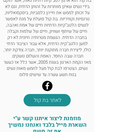
בת קול הוא ארגון לטב"קיות דתיות גאות, אשר הוקם
בידי נשים שאינן מוותרות על זהותן הדתית, וגם לא
על זכותן לממש את חייהן כלסביות, ביסקסואליות,
טרנסיות וקוויריות. בת קול פועלת על מנת לאפשר
לנשים הלטב"קיות הדתיות חיים של אמת ואהבה,
חיים של שיתוף ושוויון, חיים של שלמות וקבלה
בחברה הדתית. הגשמת מטרותיה חיונית לא רק
למען הלטב"קית הדתית, אלא עבור הציבור הדתי
כולו, ליצירת חברה מתוקנת יותר, חברה צודקת יותר,
חברה שבה החסד, האמת והשלום נושקים.
מאז הקמת הארגון בשנת 2005, אשר כלל אז כעשר
נשים, הצטרפו לבת קול מעל לחמש מאות נשים
בנות תשע עשרה עד שישים פלוס.
לאתר בת קול
מוזמנת ליצור איתנו קשר ע"י
השארת מייל בלבד ואנחנו נמשיך
את זה משם