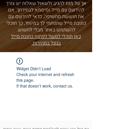
אך על מנת להגיב ולשאול שאלות יש צורך
להירשם עם מייל וסיסמא לבחירתך. אם
את חוששת מחשיפה, כדאי להירשם עם
כתובת מייל שתפתחי לך במיוחד, כך תוכלי
להשתמש באתר מבלי לחשוש.
כאן תוכלי למשל לפתוח כתובת מייל
בגוגל במהירות.
Widget Didn’t Load
Check your internet and refresh
this page.
If that doesn’t work, contact us.