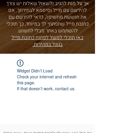
אך על מנת להגיב ולשאול שאלות יש צורך
להירשם עם מייל וסיסמא לבחירתך. אם
את חוששת מחשיפה, כדאי להירשם עם
כתובת מייל שתפתחי לך במיוחד, כך תוכלי
להשתמש באתר מבלי לחשוש.
כאן תוכלי למשל לפתוח כתובת מייל
בגוגל במהירות.
Widget Didn’t Load
Check your internet and refresh
this page.
If that doesn’t work, contact us.