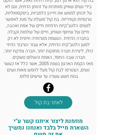
בת קול הוא ארגון לטב"קיות דתיות גאות, אשר הוקם
בידי נשים שאינן מוותרות על זהותן הדתית, וגם לא
על זכותן לממש את חייהן כלסביות, ביסקסואליות,
טרנסיות וקוויריות. בת קול פועלת על מנת לאפשר
לנשים הלטב"קיות הדתיות חיים של אמת ואהבה,
חיים של שיתוף ושוויון, חיים של שלמות וקבלה
בחברה הדתית. הגשמת מטרותיה חיונית לא רק
למען הלטב"קית הדתית, אלא עבור הציבור הדתי
כולו, ליצירת חברה מתוקנת יותר, חברה צודקת יותר,
חברה שבה החסד, האמת והשלום נושקים.
מאז הקמת הארגון בשנת 2005, אשר כלל אז כעשר
נשים, הצטרפו לבת קול מעל לחמש מאות נשים
בנות תשע עשרה עד שישים פלוס.
לאתר בת קול
מוזמנת ליצור איתנו קשר ע"י
השארת מייל בלבד ואנחנו נמשיך
את זה משם