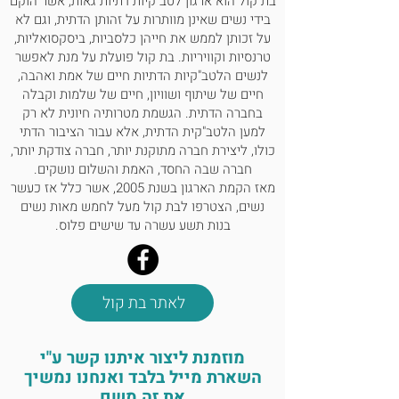
בת קול הוא ארגון לטב"קיות דתיות גאות, אשר הוקם
בידי נשים שאינן מוותרות על זהותן הדתית, וגם לא
על זכותן לממש את חייהן כלסביות, ביסקסואליות,
טרנסיות וקוויריות. בת קול פועלת על מנת לאפשר
לנשים הלטב"קיות הדתיות חיים של אמת ואהבה,
חיים של שיתוף ושוויון, חיים של שלמות וקבלה
בחברה הדתית. הגשמת מטרותיה חיונית לא רק
למען הלטב"קית הדתית, אלא עבור הציבור הדתי
כולו, ליצירת חברה מתוקנת יותר, חברה צודקת יותר,
חברה שבה החסד, האמת והשלום נושקים.
מאז הקמת הארגון בשנת 2005, אשר כלל אז כעשר
נשים, הצטרפו לבת קול מעל לחמש מאות נשים
בנות תשע עשרה עד שישים פלוס.
לאתר בת קול
מוזמנת ליצור איתנו קשר ע"י
השארת מייל בלבד ואנחנו נמשיך
את זה משם