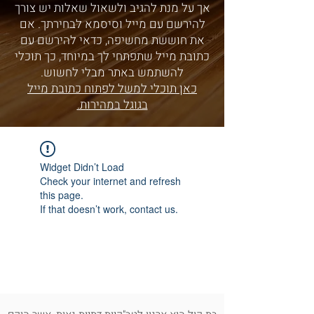
אך על מנת להגיב ולשאול שאלות יש צורך
להירשם עם מייל וסיסמא לבחירתך. אם
את חוששת מחשיפה, כדאי להירשם עם
כתובת מייל שתפתחי לך במיוחד, כך תוכלי
להשתמש באתר מבלי לחשוש.
כאן תוכלי למשל לפתוח כתובת מייל
בגוגל במהירות.
Widget Didn’t Load
Check your internet and refresh
this page.
If that doesn’t work, contact us.