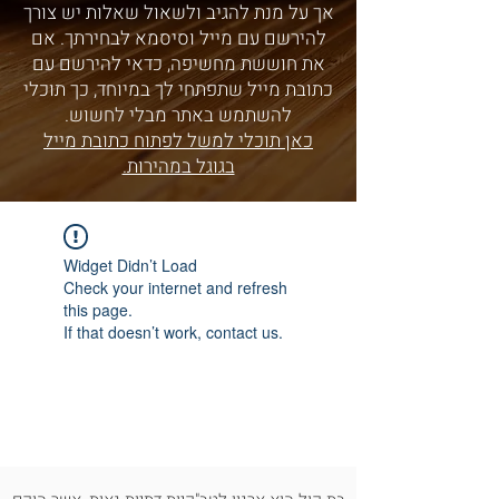
אך על מנת להגיב ולשאול שאלות יש צורך
להירשם עם מייל וסיסמא לבחירתך. אם
את חוששת מחשיפה, כדאי להירשם עם
כתובת מייל שתפתחי לך במיוחד, כך תוכלי
להשתמש באתר מבלי לחשוש.
כאן תוכלי למשל לפתוח כתובת מייל
בגוגל במהירות.
Widget Didn’t Load
Check your internet and refresh
this page.
If that doesn’t work, contact us.