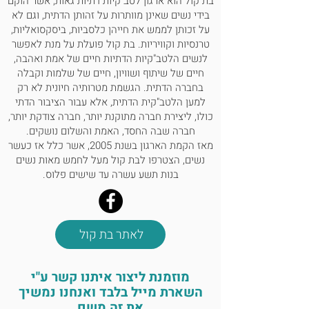
בת קול הוא ארגון לטב"קיות דתיות גאות, אשר הוקם
בידי נשים שאינן מוותרות על זהותן הדתית, וגם לא
על זכותן לממש את חייהן כלסביות, ביסקסואליות,
טרנסיות וקוויריות. בת קול פועלת על מנת לאפשר
לנשים הלטב"קיות הדתיות חיים של אמת ואהבה,
חיים של שיתוף ושוויון, חיים של שלמות וקבלה
בחברה הדתית. הגשמת מטרותיה חיונית לא רק
למען הלטב"קית הדתית, אלא עבור הציבור הדתי
כולו, ליצירת חברה מתוקנת יותר, חברה צודקת יותר,
חברה שבה החסד, האמת והשלום נושקים.
מאז הקמת הארגון בשנת 2005, אשר כלל אז כעשר
נשים, הצטרפו לבת קול מעל לחמש מאות נשים
בנות תשע עשרה עד שישים פלוס.
לאתר בת קול
מוזמנת ליצור איתנו קשר ע"י
השארת מייל בלבד ואנחנו נמשיך
את זה משם