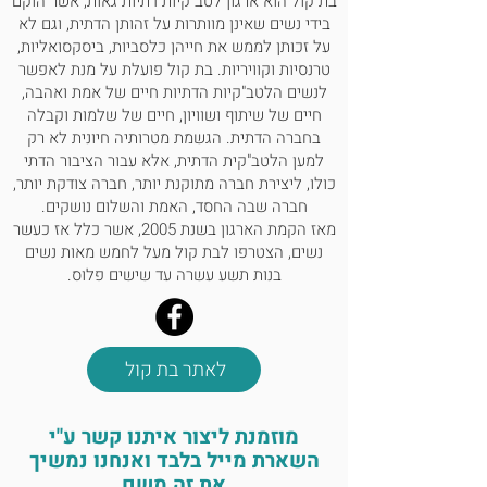
בת קול הוא ארגון לטב"קיות דתיות גאות, אשר הוקם
בידי נשים שאינן מוותרות על זהותן הדתית, וגם לא
על זכותן לממש את חייהן כלסביות, ביסקסואליות,
טרנסיות וקוויריות. בת קול פועלת על מנת לאפשר
לנשים הלטב"קיות הדתיות חיים של אמת ואהבה,
חיים של שיתוף ושוויון, חיים של שלמות וקבלה
בחברה הדתית. הגשמת מטרותיה חיונית לא רק
למען הלטב"קית הדתית, אלא עבור הציבור הדתי
כולו, ליצירת חברה מתוקנת יותר, חברה צודקת יותר,
חברה שבה החסד, האמת והשלום נושקים.
מאז הקמת הארגון בשנת 2005, אשר כלל אז כעשר
נשים, הצטרפו לבת קול מעל לחמש מאות נשים
בנות תשע עשרה עד שישים פלוס.
לאתר בת קול
מוזמנת ליצור איתנו קשר ע"י
השארת מייל בלבד ואנחנו נמשיך
את זה משם