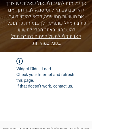
אך על מנת להגיב ולשאול שאלות יש צורך
להירשם עם מייל וסיסמא לבחירתך. אם
את חוששת מחשיפה, כדאי להירשם עם
כתובת מייל שתפתחי לך במיוחד, כך תוכלי
להשתמש באתר מבלי לחשוש.
כאן תוכלי למשל לפתוח כתובת מייל
בגוגל במהירות.
Widget Didn’t Load
Check your internet and refresh
this page.
If that doesn’t work, contact us.