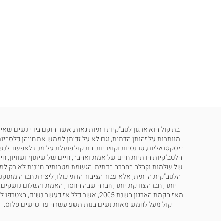
בת קול הוא ארגון לטב"קיות דתיות גאות, אשר הוקם בידי נשים שאינ
מוותרות על זהותן הדתית, וגם לא על זכותן לממש את חייהן כלסביות
ביסקסואליות, טרנסיות וקוויריות. בת קול פועלת על מנת לאפשר לנש
הלטב"קיות הדתיות חיים של אמת ואהבה, חיים של שיתוף ושוויון, חי
של שלמות וקבלה בחברה הדתית. הגשמת מטרותיה חיונית לא רק למ
הלטב"קית הדתית, אלא עבור הציבור הדתי כולו, ליצירת חברה מתוקנ
יותר, חברה צודקת יותר, חברה שבה החסד, האמת והשלום נושקים.
מאז הקמת הארגון בשנת 2005, אשר כלל אז כעשר נשים, הצטרפו
קול מעל לחמש מאות נשים בנות תשע עשרה עד שישים פלוס.