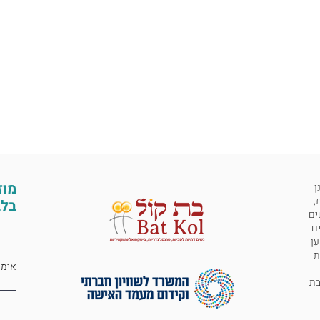
מוז
ן
,
בלב
ים
ים
ען
ת
 לבת