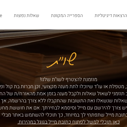
הרצאות דיגיטליות
הספרייה המקוונת
שאלות נפוצות
e
שו"ת
שו"ת
מוזמנת להצטרף לשו"ת שלנו!
 מטפלת או עו"ד שיוכלו לתת מענה מקצועי, וכן חברות בת קול ופ
ב תוזמני לשאול שאלות ולקבל מענה בזמן אמת מהאורח/ת של הח
שאלות שנשאלו ואת התשובות שהתקבלו ללא צורך בהרשמה, אך ע
ש צורך להירשם עם מייל וסיסמא לבחירתך. אם את חוששת מחש
תובת מייל שתפתחי לך במיוחד, כך תוכלי להשתמש באתר מבלי 
כאן תוכלי למשל לפתוח כתובת מייל בגוגל במהירות.