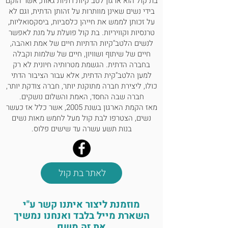
בת קול הוא ארגון לטב"קיות דתיות גאות, אשר הוקם
בידי נשים שאינן מוותרות על זהותן הדתית, וגם לא
על זכותן לממש את חייהן כלסביות, ביסקסואליות,
טרנסיות וקוויריות. בת קול פועלת על מנת לאפשר
לנשים הלטב"קיות הדתיות חיים של אמת ואהבה,
חיים של שיתוף ושוויון, חיים של שלמות וקבלה
בחברה הדתית. הגשמת מטרותיה חיונית לא רק
למען הלטב"קית הדתית, אלא עבור הציבור הדתי
כולו, ליצירת חברה מתוקנת יותר, חברה צודקת יותר,
חברה שבה החסד, האמת והשלום נושקים.
מאז הקמת הארגון בשנת 2005, אשר כלל אז כעשר
נשים, הצטרפו לבת קול מעל לחמש מאות נשים
בנות תשע עשרה עד שישים פלוס.
לאתר בת קול
מוזמנת ליצור איתנו קשר ע"י
השארת מייל בלבד ואנחנו נמשיך
את זה משם