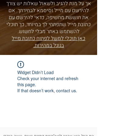
אך על מנת להגיב ולשאול שאלות יש צורך
להירשם עם מייל וסיסמא לבחירתך. אם
את חוששת מחשיפה, כדאי להירשם עם
כתובת מייל שתפתחי לך במיוחד, כך תוכלי
להשתמש באתר מבלי לחשוש.
כאן תוכלי למשל לפתוח כתובת מייל
בגוגל במהירות.
Widget Didn’t Load
Check your internet and refresh
this page.
If that doesn’t work, contact us.