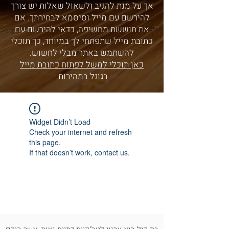
אך על מנת להגיב ולשאול שאלות יש צורך
להירשם עם מייל וסיסמא לבחירתך. אם
את חוששת מחשיפה, כדאי להירשם עם
כתובת מייל שתפתחי לך במיוחד, כך תוכלי
להשתמש באתר מבלי לחשוש.
כאן תוכלי למשל לפתוח כתובת מייל
בגוגל במהירות.
Widget Didn’t Load
Check your internet and refresh
this page.
If that doesn’t work, contact us.