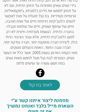
בת קול הוא ארגון לטב"קיות דתיות גאות, אשר הוקם
בידי נשים שאינן מוותרות על זהותן הדתית, וגם לא
על זכותן לממש את חייהן כלסביות, ביסקסואליות,
טרנסיות וקוויריות. בת קול פועלת על מנת לאפשר
לנשים הלטב"קיות הדתיות חיים של אמת ואהבה,
חיים של שיתוף ושוויון, חיים של שלמות וקבלה
בחברה הדתית. הגשמת מטרותיה חיונית לא רק
למען הלטב"קית הדתית, אלא עבור הציבור הדתי
כולו, ליצירת חברה מתוקנת יותר, חברה צודקת יותר,
חברה שבה החסד, האמת והשלום נושקים.
מאז הקמת הארגון בשנת 2005, אשר כלל אז כעשר
נשים, הצטרפו לבת קול מעל לחמש מאות נשים
בנות תשע עשרה עד שישים פלוס.
לאתר בת קול
מוזמנת ליצור איתנו קשר ע"י
השארת מייל בלבד ואנחנו נמשיך
את זה משם