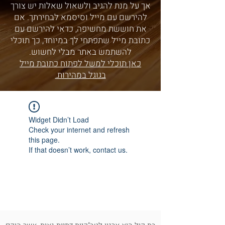
אך על מנת להגיב ולשאול שאלות יש צורך
להירשם עם מייל וסיסמא לבחירתך. אם
את חוששת מחשיפה, כדאי להירשם עם
כתובת מייל שתפתחי לך במיוחד, כך תוכלי
להשתמש באתר מבלי לחשוש.
כאן תוכלי למשל לפתוח כתובת מייל
בגוגל במהירות.
Widget Didn’t Load
Check your internet and refresh
this page.
If that doesn’t work, contact us.