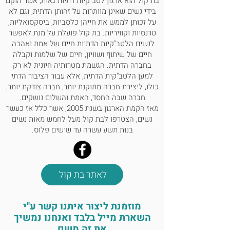
בת קול הוא ארגון לטב"קיות דתיות גאות, אשר הוקם
בידי נשים שאינן מוותרות על זהותן הדתית, וגם לא
על זכותן לממש את חייהן כלסביות, ביסקסואליות,
טרנסיות וקוויריות. בת קול פועלת על מנת לאפשר
לנשים הלטב"קיות הדתיות חיים של אמת ואהבה,
חיים של שיתוף ושוויון, חיים של שלמות וקבלה
בחברה הדתית. הגשמת מטרותיה חיונית לא רק
למען הלטב"קית הדתית, אלא עבור הציבור הדתי
כולו, ליצירת חברה מתוקנת יותר, חברה צודקת יותר,
חברה שבה החסד, האמת והשלום נושקים.
מאז הקמת הארגון בשנת 2005, אשר כלל אז כעשר
נשים, הצטרפו לבת קול מעל לחמש מאות נשים
בנות תשע עשרה עד שישים פלוס.
לאתר בת קול
מוזמנת ליצור איתנו קשר ע"י
השארת מייל בלבד ואנחנו נמשיך
את זה משם