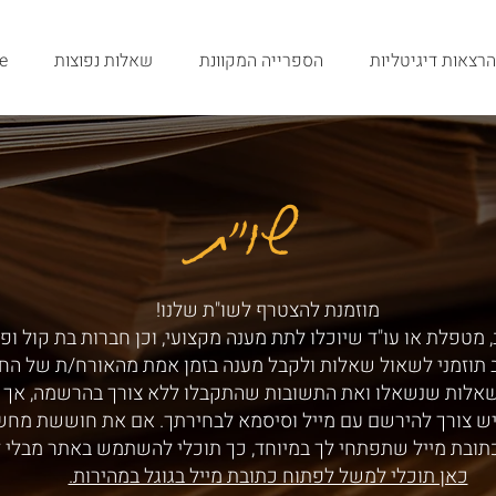
הרצאות דיגיטליות
הספרייה המקוונת
שאלות נפוצות
e
שו"ת
שו"ת
מוזמנת להצטרף לשו"ת שלנו!
 מטפלת או עו"ד שיוכלו לתת מענה מקצועי, וכן חברות בת קול ופ
ב תוזמני לשאול שאלות ולקבל מענה בזמן אמת מהאורח/ת של הח
שאלות שנשאלו ואת התשובות שהתקבלו ללא צורך בהרשמה, אך ע
ש צורך להירשם עם מייל וסיסמא לבחירתך. אם את חוששת מחש
תובת מייל שתפתחי לך במיוחד, כך תוכלי להשתמש באתר מבלי 
כאן תוכלי למשל לפתוח כתובת מייל בגוגל במהירות.