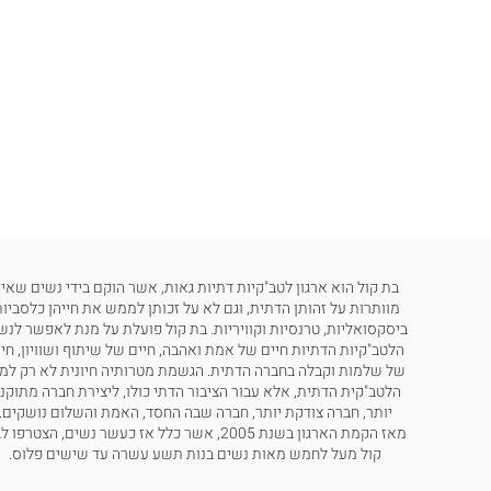
בת קול הוא ארגון לטב"קיות דתיות גאות, אשר הוקם בידי נשים שאינ
מוותרות על זהותן הדתית, וגם לא על זכותן לממש את חייהן כלסביות
ביסקסואליות, טרנסיות וקוויריות. בת קול פועלת על מנת לאפשר לנש
הלטב"קיות הדתיות חיים של אמת ואהבה, חיים של שיתוף ושוויון, חי
של שלמות וקבלה בחברה הדתית. הגשמת מטרותיה חיונית לא רק למ
הלטב"קית הדתית, אלא עבור הציבור הדתי כולו, ליצירת חברה מתוקנ
יותר, חברה צודקת יותר, חברה שבה החסד, האמת והשלום נושקים.
מאז הקמת הארגון בשנת 2005, אשר כלל אז כעשר נשים, הצטרפו
קול מעל לחמש מאות נשים בנות תשע עשרה עד שישים פלוס.