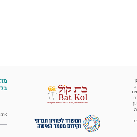
מוז
ן
,
בלב
ים
ים
ען
ת
 לבת