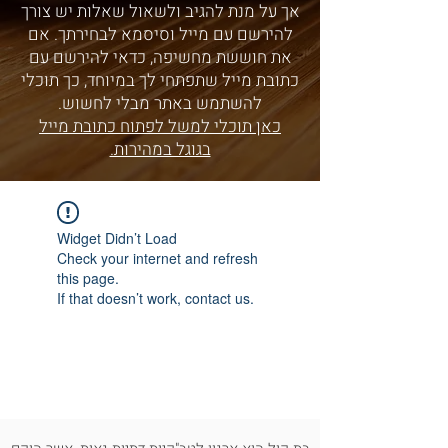
אך על מנת להגיב ולשאול שאלות יש צורך
להירשם עם מייל וסיסמא לבחירתך. אם
את חוששת מחשיפה, כדאי להירשם עם
כתובת מייל שתפתחי לך במיוחד, כך תוכלי
להשתמש באתר מבלי לחשוש.
כאן תוכלי למשל לפתוח כתובת מייל
בגוגל במהירות.
Widget Didn’t Load
Check your internet and refresh
this page.
If that doesn’t work, contact us.