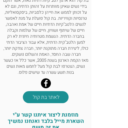
בת קול הוא ארגון לטב"קיות דתיות גאות, אשר הוקם
בידי נשים שאינן מוותרות על זהותן הדתית, וגם לא
על זכותן לממש את חייהן כלסביות, ביסקסואליות,
טרנסיות וקוויריות. בת קול פועלת על מנת לאפשר
לנשים הלטב"קיות הדתיות חיים של אמת ואהבה,
חיים של שיתוף ושוויון, חיים של שלמות וקבלה
בחברה הדתית. הגשמת מטרותיה חיונית לא רק
למען הלטב"קית הדתית, אלא עבור הציבור הדתי
כולו, ליצירת חברה מתוקנת יותר, חברה צודקת יותר,
חברה שבה החסד, האמת והשלום נושקים.
מאז הקמת הארגון בשנת 2005, אשר כלל אז כעשר
נשים, הצטרפו לבת קול מעל לחמש מאות נשים
בנות תשע עשרה עד שישים פלוס.
לאתר בת קול
מוזמנת ליצור איתנו קשר ע"י
השארת מייל בלבד ואנחנו נמשיך
את זה משם