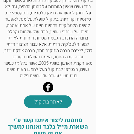
בת קול הוא ארגון לטב"קיות דתיות גאות, אשר הוקם
בידי נשים שאינן מוותרות על זהותן הדתית, וגם לא
על זכותן לממש את חייהן כלסביות, ביסקסואליות,
טרנסיות וקוויריות. בת קול פועלת על מנת לאפשר
לנשים הלטב"קיות הדתיות חיים של אמת ואהבה,
חיים של שיתוף ושוויון, חיים של שלמות וקבלה
בחברה הדתית. הגשמת מטרותיה חיונית לא רק
למען הלטב"קית הדתית, אלא עבור הציבור הדתי
כולו, ליצירת חברה מתוקנת יותר, חברה צודקת יותר,
חברה שבה החסד, האמת והשלום נושקים.
מאז הקמת הארגון בשנת 2005, אשר כלל אז כעשר
נשים, הצטרפו לבת קול מעל לחמש מאות נשים
בנות תשע עשרה עד שישים פלוס.
לאתר בת קול
מוזמנת ליצור איתנו קשר ע"י
השארת מייל בלבד ואנחנו נמשיך
את זה משם