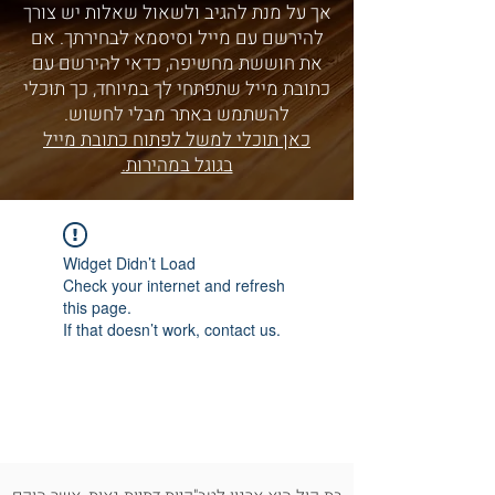
אך על מנת להגיב ולשאול שאלות יש צורך
להירשם עם מייל וסיסמא לבחירתך. אם
את חוששת מחשיפה, כדאי להירשם עם
כתובת מייל שתפתחי לך במיוחד, כך תוכלי
להשתמש באתר מבלי לחשוש.
כאן תוכלי למשל לפתוח כתובת מייל
בגוגל במהירות.
Widget Didn’t Load
Check your internet and refresh
this page.
If that doesn’t work, contact us.