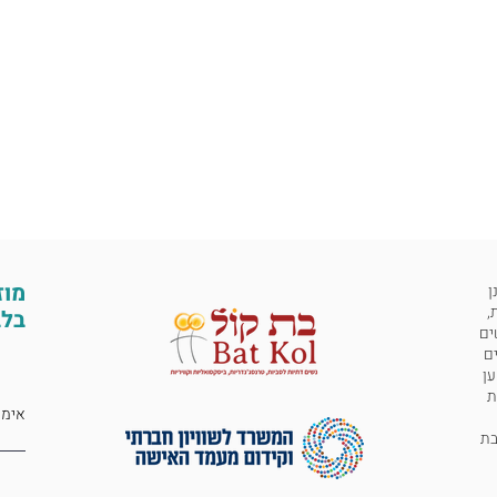
מוז
ן
,
בלב
ים
ים
ען
ת
 לבת