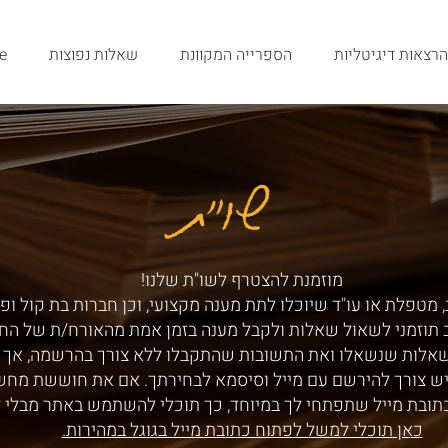
הרצאות דיגיטליות
הספרייה המקוונת
שאלות נפוצות
e
שו"ת
שו"ת
מוזמנת להצטרף לשו"ת שלנו!
 מטפלת או עו"ד שיוכלו לתת מענה מקצועי, וכן חברות בת קול ופ
ב תוזמני לשאול שאלות ולקבל מענה בזמן אמת מהאורח/ת של הח
שאלות שנשאלו ואת התשובות שהתקבלו ללא צורך בהרשמה, אך ע
ש צורך להירשם עם מייל וסיסמא לבחירתך. אם את חוששת מחש
תובת מייל שתפתחי לך במיוחד, כך תוכלי להשתמש באתר מבלי 
כאן תוכלי למשל לפתוח כתובת מייל בגוגל במהירות.