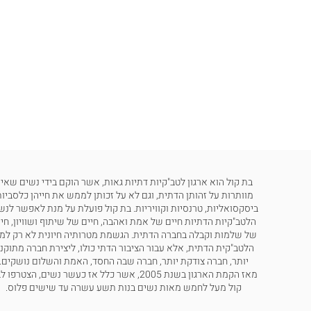
בת קול הוא ארגון לטב"קיות דתיות גאות, אשר הוקם בידי נשים שאינ
מוותרות על זהותן הדתית, וגם לא על זכותן לממש את חייהן כלסביות
ביסקסואליות, טרנסיות וקוויריות. בת קול פועלת על מנת לאפשר לנש
הלטב"קיות הדתיות חיים של אמת ואהבה, חיים של שיתוף ושוויון, חי
של שלמות וקבלה בחברה הדתית. הגשמת מטרותיה חיונית לא רק למ
הלטב"קית הדתית, אלא עבור הציבור הדתי כולו, ליצירת חברה מתוקנ
יותר, חברה צודקת יותר, חברה שבה החסד, האמת והשלום נושקים.
מאז הקמת הארגון בשנת 2005, אשר כלל אז כעשר נשים, הצטרפו
קול מעל לחמש מאות נשים בנות תשע עשרה עד שישים פלוס.