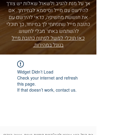
אך על מנת להגיב ולשאול שאלות יש צורך
להירשם עם מייל וסיסמא לבחירתך. אם
את חוששת מחשיפה, כדאי להירשם עם
כתובת מייל שתפתחי לך במיוחד, כך תוכלי
להשתמש באתר מבלי לחשוש.
כאן תוכלי למשל לפתוח כתובת מייל
בגוגל במהירות.
Widget Didn’t Load
Check your internet and refresh
this page.
If that doesn’t work, contact us.