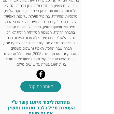
בת קול הוא ארגון לטב"קיות דתיות גאות, אשר הוקם
בידי נשים שאינן מוותרות על זהותן הדתית, וגם לא
על זכותן לממש את חייהן כלסביות, ביסקסואליות,
טרנסיות וקוויריות. בת קול פועלת על מנת לאפשר
לנשים הלטב"קיות הדתיות חיים של אמת ואהבה,
חיים של שיתוף ושוויון, חיים של שלמות וקבלה
בחברה הדתית. הגשמת מטרותיה חיונית לא רק
למען הלטב"קית הדתית, אלא עבור הציבור הדתי
כולו, ליצירת חברה מתוקנת יותר, חברה צודקת יותר,
חברה שבה החסד, האמת והשלום נושקים.
מאז הקמת הארגון בשנת 2005, אשר כלל אז כעשר
נשים, הצטרפו לבת קול מעל לחמש מאות נשים
בנות תשע עשרה עד שישים פלוס.
לאתר בת קול
מוזמנת ליצור איתנו קשר ע"י
השארת מייל בלבד ואנחנו נמשיך
את זה משם