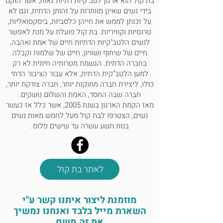
בת קול הוא ארגון לטב"קיות דתיות גאות, אשר הוקם
בידי נשים שאינן מוותרות על זהותן הדתית, וגם לא
על זכותן לממש את חייהן כלסביות, ביסקסואליות,
טרנסיות וקוויריות. בת קול פועלת על מנת לאפשר
לנשים הלטב"קיות הדתיות חיים של אמת ואהבה,
חיים של שיתוף ושוויון, חיים של שלמות וקבלה
בחברה הדתית. הגשמת מטרותיה חיונית לא רק
למען הלטב"קית הדתית, אלא עבור הציבור הדתי
כולו, ליצירת חברה מתוקנת יותר, חברה צודקת יותר,
חברה שבה החסד, האמת והשלום נושקים.
מאז הקמת הארגון בשנת 2005, אשר כלל אז כעשר
נשים, הצטרפו לבת קול מעל לחמש מאות נשים
בנות תשע עשרה עד שישים פלוס.
לאתר בת קול
מוזמנת ליצור איתנו קשר ע"י
השארת מייל בלבד ואנחנו נמשיך
את זה משם