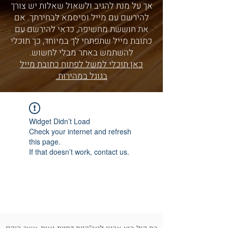
אך על מנת להגיב ולשאול שאלות יש צורך
להירשם עם מייל וסיסמא לבחירתך. אם
את חוששת מחשיפה, כדאי להירשם עם
כתובת מייל שתפתחי לך במיוחד, כך תוכלי
להשתמש באתר מבלי לחשוש.
כאן תוכלי למשל לפתוח כתובת מייל
בגוגל במהירות.
Widget Didn’t Load
Check your internet and refresh
this page.
If that doesn’t work, contact us.