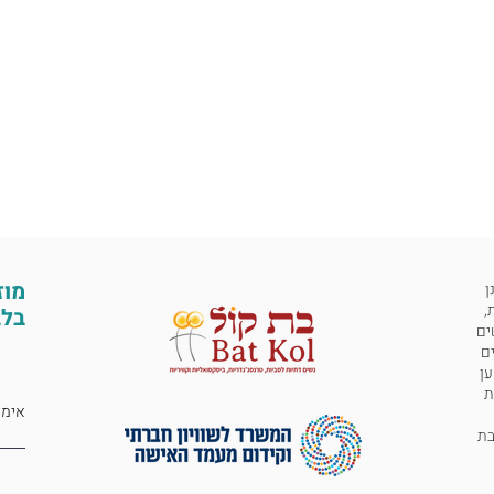
מוז
ן
,
בלב
ים
ים
ען
ת
 לבת