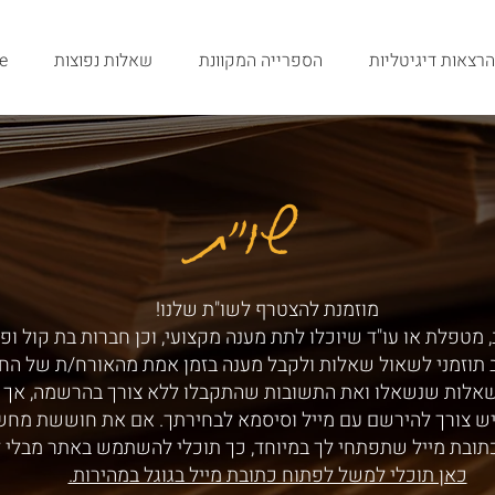
הרצאות דיגיטליות
הספרייה המקוונת
שאלות נפוצות
e
שו"ת
שו"ת
מוזמנת להצטרף לשו"ת שלנו!
 מטפלת או עו"ד שיוכלו לתת מענה מקצועי, וכן חברות בת קול ופ
ב תוזמני לשאול שאלות ולקבל מענה בזמן אמת מהאורח/ת של הח
שאלות שנשאלו ואת התשובות שהתקבלו ללא צורך בהרשמה, אך ע
ש צורך להירשם עם מייל וסיסמא לבחירתך. אם את חוששת מחש
תובת מייל שתפתחי לך במיוחד, כך תוכלי להשתמש באתר מבלי 
כאן תוכלי למשל לפתוח כתובת מייל בגוגל במהירות.