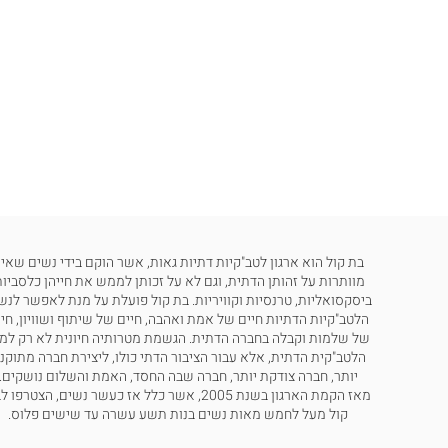
בת קול הוא ארגון לטב"קיות דתיות גאות, אשר הוקם בידי נשים שאינ
מוותרות על זהותן הדתית, וגם לא על זכותן לממש את חייהן כלסביות
ביסקסואליות, טרנסיות וקוויריות. בת קול פועלת על מנת לאפשר לנש
הלטב"קיות הדתיות חיים של אמת ואהבה, חיים של שיתוף ושוויון, חי
של שלמות וקבלה בחברה הדתית. הגשמת מטרותיה חיונית לא רק למ
הלטב"קית הדתית, אלא עבור הציבור הדתי כולו, ליצירת חברה מתוקנ
יותר, חברה צודקת יותר, חברה שבה החסד, האמת והשלום נושקים.
מאז הקמת הארגון בשנת 2005, אשר כלל אז כעשר נשים, הצטרפו
קול מעל לחמש מאות נשים בנות תשע עשרה עד שישים פלוס.