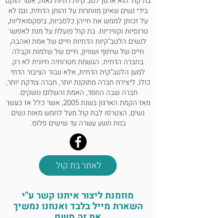
בת קול הוא ארגון לטב"קיות דתיות גאות, אשר הוקם
בידי נשים שאינן מוותרות על זהותן הדתית, וגם לא
על זכותן לממש את חייהן כלסביות, ביסקסואליות,
טרנסיות וקוויריות. בת קול פועלת על מנת לאפשר
לנשים הלטב"קיות הדתיות חיים של אמת ואהבה,
חיים של שיתוף ושוויון, חיים של שלמות וקבלה
בחברה הדתית. הגשמת מטרותיה חיונית לא רק
למען הלטב"קית הדתית, אלא עבור הציבור הדתי
כולו, ליצירת חברה מתוקנת יותר, חברה צודקת יותר,
חברה שבה החסד, האמת והשלום נושקים.
מאז הקמת הארגון בשנת 2005, אשר כלל אז כעשר
נשים, הצטרפו לבת קול מעל לחמש מאות נשים
בנות תשע עשרה עד שישים פלוס.
לאתר בת קול
מוזמנת ליצור איתנו קשר ע"י
השארת מייל בלבד ואנחנו נמשיך
את זה משם