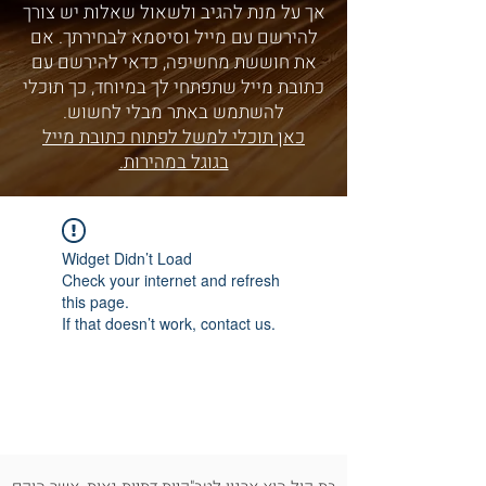
אך על מנת להגיב ולשאול שאלות יש צורך
להירשם עם מייל וסיסמא לבחירתך. אם
את חוששת מחשיפה, כדאי להירשם עם
כתובת מייל שתפתחי לך במיוחד, כך תוכלי
להשתמש באתר מבלי לחשוש.
כאן תוכלי למשל לפתוח כתובת מייל
בגוגל במהירות.
Widget Didn’t Load
Check your internet and refresh
this page.
If that doesn’t work, contact us.