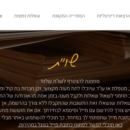
הרצאות דיגיטליות
הספרייה המקוונת
שאלות נפוצות
e
שו"ת
שו"ת
מוזמנת להצטרף לשו"ת שלנו!
 מטפלת או עו"ד שיוכלו לתת מענה מקצועי, וכן חברות בת קול ופ
ב תוזמני לשאול שאלות ולקבל מענה בזמן אמת מהאורח/ת של הח
שאלות שנשאלו ואת התשובות שהתקבלו ללא צורך בהרשמה, אך ע
ש צורך להירשם עם מייל וסיסמא לבחירתך. אם את חוששת מחש
תובת מייל שתפתחי לך במיוחד, כך תוכלי להשתמש באתר מבלי 
כאן תוכלי למשל לפתוח כתובת מייל בגוגל במהירות.