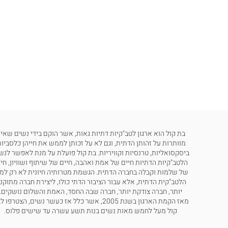
בת קול הוא ארגון לטב"קיות דתיות גאות, אשר הוקם בידי נשים שאינ
מוותרות על זהותן הדתית, וגם לא על זכותן לממש את חייהן כלסביות
ביסקסואליות, טרנסיות וקוויריות. בת קול פועלת על מנת לאפשר לנש
הלטב"קיות הדתיות חיים של אמת ואהבה, חיים של שיתוף ושוויון, חי
של שלמות וקבלה בחברה הדתית. הגשמת מטרותיה חיונית לא רק למ
הלטב"קית הדתית, אלא עבור הציבור הדתי כולו, ליצירת חברה מתוקנ
יותר, חברה צודקת יותר, חברה שבה החסד, האמת והשלום נושקים.
מאז הקמת הארגון בשנת 2005, אשר כלל אז כעשר נשים, הצטרפו
קול מעל לחמש מאות נשים בנות תשע עשרה עד שישים פלוס.