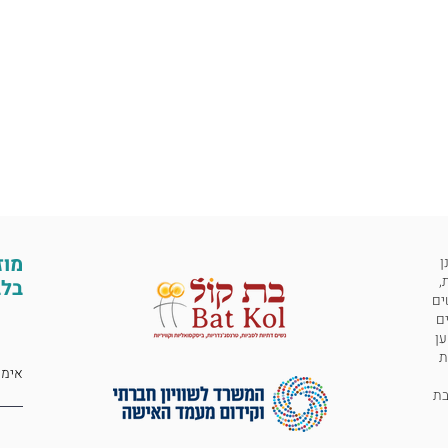
מוז
ן
,
בלב
ים
ים
ען
ת
 לבת