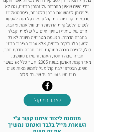
בת קול הוא ארגון לטב"קיות דתיות גאות, אשר הוקם
בידי נשים שאינן מוותרות על זהותן הדתית, וגם לא
על זכותן לממש את חייהן כלסביות, ביסקסואליות,
טרנסיות וקוויריות. בת קול פועלת על מנת לאפשר
לנשים הלטב"קיות הדתיות חיים של אמת ואהבה,
חיים של שיתוף ושוויון, חיים של שלמות וקבלה
בחברה הדתית. הגשמת מטרותיה חיונית לא רק
למען הלטב"קית הדתית, אלא עבור הציבור הדתי
כולו, ליצירת חברה מתוקנת יותר, חברה צודקת יותר,
חברה שבה החסד, האמת והשלום נושקים.
מאז הקמת הארגון בשנת 2005, אשר כלל אז כעשר
נשים, הצטרפו לבת קול מעל לחמש מאות נשים
בנות תשע עשרה עד שישים פלוס.
לאתר בת קול
מוזמנת ליצור איתנו קשר ע"י
השארת מייל בלבד ואנחנו נמשיך
את זה משם