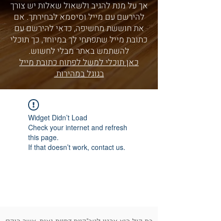
אך על מנת להגיב ולשאול שאלות יש צורך
להירשם עם מייל וסיסמא לבחירתך. אם
את חוששת מחשיפה, כדאי להירשם עם
כתובת מייל שתפתחי לך במיוחד, כך תוכלי
להשתמש באתר מבלי לחשוש.
כאן תוכלי למשל לפתוח כתובת מייל
בגוגל במהירות.
Widget Didn’t Load
Check your internet and refresh
this page.
If that doesn’t work, contact us.