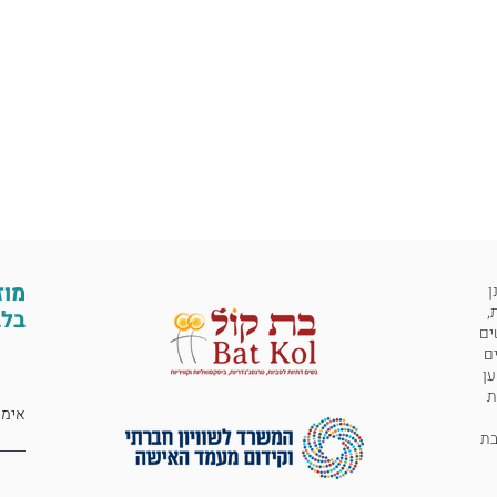
מוז
ן
,
בלב
ים
ים
ען
ת
 לבת