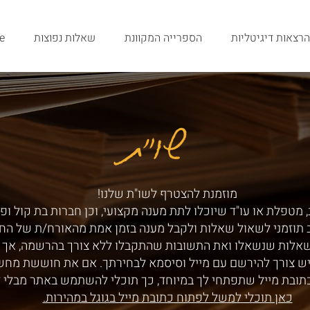
הרצאות דיגיטליות
הספרייה המקוונת
שאלות נפוצות
e
שו"ת
שו"ת
מוזמנת להצטרף לשו"ת שלנו!
 מטפלת או עו"ד שיוכלו לתת מענה מקצועי, וכן חברות בת קול ופ
ב תוזמני לשאול שאלות ולקבל מענה בזמן אמת מהאורח/ת של הח
שאלות שנשאלו ואת התשובות שהתקבלו ללא צורך בהרשמה, אך ע
ש צורך להירשם עם מייל וסיסמא לבחירתך. אם את חוששת מחש
תובת מייל שתפתחי לך במיוחד, כך תוכלי להשתמש באתר מבלי 
כאן תוכלי למשל לפתוח כתובת מייל בגוגל במהירות.