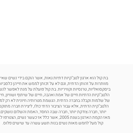
בת קול הוא ארגון לטב"קיות דתיות גאות, אשר הוקם בידי נשים שאינ
מוותרות על זהותן הדתית, וגם לא על זכותן לממש את חייהן כלסביות
ביסקסואליות, טרנסיות וקוויריות. בת קול פועלת על מנת לאפשר לנש
הלטב"קיות הדתיות חיים של אמת ואהבה, חיים של שיתוף ושוויון, חי
של שלמות וקבלה בחברה הדתית. הגשמת מטרותיה חיונית לא רק למ
הלטב"קית הדתית, אלא עבור הציבור הדתי כולו, ליצירת חברה מתוקנ
יותר, חברה צודקת יותר, חברה שבה החסד, האמת והשלום נושקים.
מאז הקמת הארגון בשנת 2005, אשר כלל אז כעשר נשים, הצטרפו
קול מעל לחמש מאות נשים בנות תשע עשרה עד שישים פלוס.