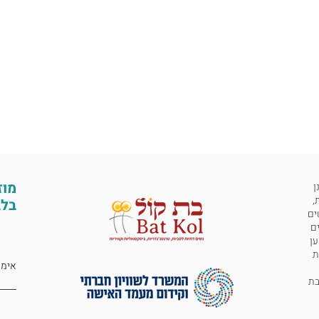
מוז
ן
,
בלב
ים
ים
ען
ת
 לבת