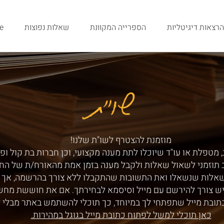
הרצאות דיגיטליות
הספרייה המקוונת
שאלות נפוצות
e
שו"ת
שו"ת
מוזמנת להצטרף לשו"ת שלנו!
 מטפלת או עו"ד שיוכלו לתת מענה מקצועי, וכן חברות בת קול ופ
ב תוזמני לשאול שאלות ולקבל מענה בזמן אמת מהאורח/ת של הח
שאלות שנשאלו ואת התשובות שהתקבלו ללא צורך בהרשמה, אך ע
ש צורך להירשם עם מייל וסיסמא לבחירתך. אם את חוששת מחש
תובת מייל שתפתחי לך במיוחד, כך תוכלי להשתמש באתר מבלי 
כאן תוכלי למשל לפתוח כתובת מייל בגוגל במהירות.