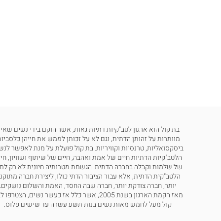
בת קול הוא ארגון לטב"קיות דתיות גאות, אשר הוקם בידי נשים שאינ
מוותרות על זהותן הדתית, וגם לא על זכותן לממש את חייהן כלסביות
ביסקסואליות, טרנסיות וקוויריות. בת קול פועלת על מנת לאפשר לנש
הלטב"קיות הדתיות חיים של אמת ואהבה, חיים של שיתוף ושוויון, חי
של שלמות וקבלה בחברה הדתית. הגשמת מטרותיה חיונית לא רק למ
הלטב"קית הדתית, אלא עבור הציבור הדתי כולו, ליצירת חברה מתוקנ
יותר, חברה צודקת יותר, חברה שבה החסד, האמת והשלום נושקים.
מאז הקמת הארגון בשנת 2005, אשר כלל אז כעשר נשים, הצטרפו
קול מעל לחמש מאות נשים בנות תשע עשרה עד שישים פלוס.