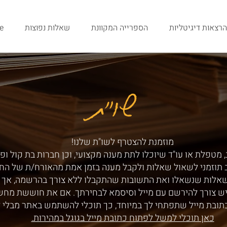
הרצאות דיגיטליות
הספרייה המקוונת
שאלות נפוצות
e
שו"ת
שו"ת
מוזמנת להצטרף לשו"ת שלנו!
 מטפלת או עו"ד שיוכלו לתת מענה מקצועי, וכן חברות בת קול ופ
ב תוזמני לשאול שאלות ולקבל מענה בזמן אמת מהאורח/ת של הח
שאלות שנשאלו ואת התשובות שהתקבלו ללא צורך בהרשמה, אך ע
ש צורך להירשם עם מייל וסיסמא לבחירתך. אם את חוששת מחש
תובת מייל שתפתחי לך במיוחד, כך תוכלי להשתמש באתר מבלי 
כאן תוכלי למשל לפתוח כתובת מייל בגוגל במהירות.