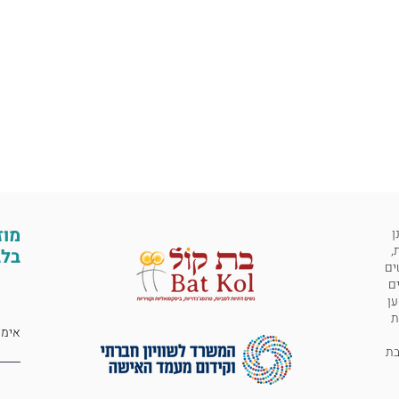
מוז
ן
,
בלב
ים
ים
ען
ת
 לבת