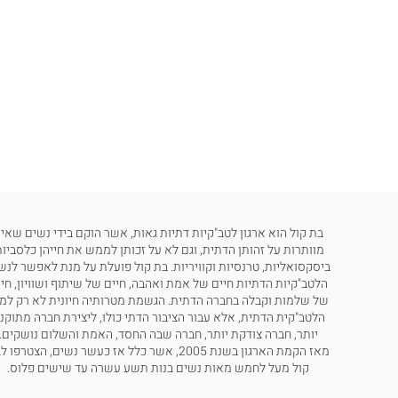
בת קול הוא ארגון לטב"קיות דתיות גאות, אשר הוקם בידי נשים שאינ
מוותרות על זהותן הדתית, וגם לא על זכותן לממש את חייהן כלסביות
ביסקסואליות, טרנסיות וקוויריות. בת קול פועלת על מנת לאפשר לנש
הלטב"קיות הדתיות חיים של אמת ואהבה, חיים של שיתוף ושוויון, חי
של שלמות וקבלה בחברה הדתית. הגשמת מטרותיה חיונית לא רק למ
הלטב"קית הדתית, אלא עבור הציבור הדתי כולו, ליצירת חברה מתוקנ
יותר, חברה צודקת יותר, חברה שבה החסד, האמת והשלום נושקים.
מאז הקמת הארגון בשנת 2005, אשר כלל אז כעשר נשים, הצטרפו
קול מעל לחמש מאות נשים בנות תשע עשרה עד שישים פלוס.