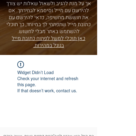
אך על מנת להגיב ולשאול שאלות יש צורך
להירשם עם מייל וסיסמא לבחירתך. אם
את חוששת מחשיפה, כדאי להירשם עם
כתובת מייל שתפתחי לך במיוחד, כך תוכלי
להשתמש באתר מבלי לחשוש.
כאן תוכלי למשל לפתוח כתובת מייל
בגוגל במהירות.
Widget Didn’t Load
Check your internet and refresh
this page.
If that doesn’t work, contact us.