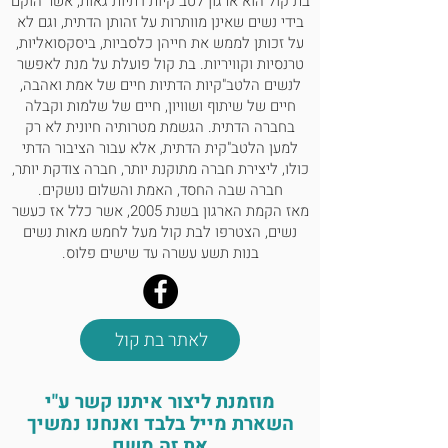
בת קול הוא ארגון לטב"קיות דתיות גאות, אשר הוקם
בידי נשים שאינן מוותרות על זהותן הדתית, וגם לא
על זכותן לממש את חייהן כלסביות, ביסקסואליות,
טרנסיות וקוויריות. בת קול פועלת על מנת לאפשר
לנשים הלטב"קיות הדתיות חיים של אמת ואהבה,
חיים של שיתוף ושוויון, חיים של שלמות וקבלה
בחברה הדתית. הגשמת מטרותיה חיונית לא רק
למען הלטב"קית הדתית, אלא עבור הציבור הדתי
כולו, ליצירת חברה מתוקנת יותר, חברה צודקת יותר,
חברה שבה החסד, האמת והשלום נושקים.
מאז הקמת הארגון בשנת 2005, אשר כלל אז כעשר
נשים, הצטרפו לבת קול מעל לחמש מאות נשים
בנות תשע עשרה עד שישים פלוס.
לאתר בת קול
מוזמנת ליצור איתנו קשר ע"י
השארת מייל בלבד ואנחנו נמשיך
את זה משם