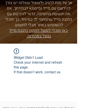
אך על מנת להגיב ולשאול שאלות יש צורך
להירשם עם מייל וסיסמא לבחירתך. אם
את חוששת מחשיפה, כדאי להירשם עם
כתובת מייל שתפתחי לך במיוחד, כך תוכלי
להשתמש באתר מבלי לחשוש.
כאן תוכלי למשל לפתוח כתובת מייל
בגוגל במהירות.
Widget Didn’t Load
Check your internet and refresh
this page.
If that doesn’t work, contact us.