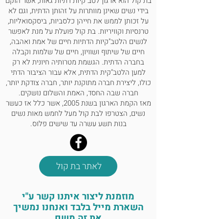
בת קול הוא ארגון לטב"קיות דתיות גאות, אשר הוקם
בידי נשים שאינן מוותרות על זהותן הדתית, וגם לא
על זכותן לממש את חייהן כלסביות, ביסקסואליות,
טרנסיות וקוויריות. בת קול פועלת על מנת לאפשר
לנשים הלטב"קיות הדתיות חיים של אמת ואהבה,
חיים של שיתוף ושוויון, חיים של שלמות וקבלה
בחברה הדתית. הגשמת מטרותיה חיונית לא רק
למען הלטב"קית הדתית, אלא עבור הציבור הדתי
כולו, ליצירת חברה מתוקנת יותר, חברה צודקת יותר,
חברה שבה החסד, האמת והשלום נושקים.
מאז הקמת הארגון בשנת 2005, אשר כלל אז כעשר
נשים, הצטרפו לבת קול מעל לחמש מאות נשים
בנות תשע עשרה עד שישים פלוס.
לאתר בת קול
מוזמנת ליצור איתנו קשר ע"י
השארת מייל בלבד ואנחנו נמשיך
את זה משם