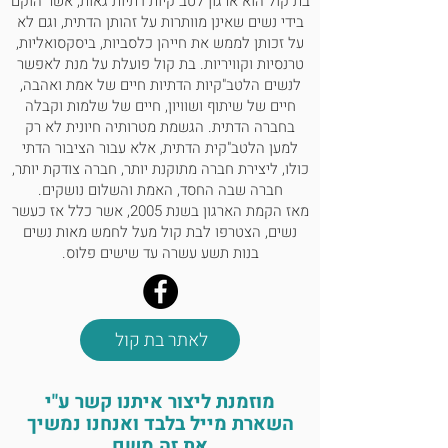
בת קול הוא ארגון לטב"קיות דתיות גאות, אשר הוקם
בידי נשים שאינן מוותרות על זהותן הדתית, וגם לא
על זכותן לממש את חייהן כלסביות, ביסקסואליות,
טרנסיות וקוויריות. בת קול פועלת על מנת לאפשר
לנשים הלטב"קיות הדתיות חיים של אמת ואהבה,
חיים של שיתוף ושוויון, חיים של שלמות וקבלה
בחברה הדתית. הגשמת מטרותיה חיונית לא רק
למען הלטב"קית הדתית, אלא עבור הציבור הדתי
כולו, ליצירת חברה מתוקנת יותר, חברה צודקת יותר,
חברה שבה החסד, האמת והשלום נושקים.
מאז הקמת הארגון בשנת 2005, אשר כלל אז כעשר
נשים, הצטרפו לבת קול מעל לחמש מאות נשים
בנות תשע עשרה עד שישים פלוס.
לאתר בת קול
מוזמנת ליצור איתנו קשר ע"י
השארת מייל בלבד ואנחנו נמשיך
את זה משם