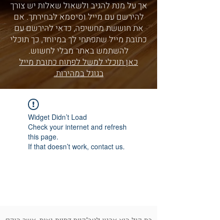
אך על מנת להגיב ולשאול שאלות יש צורך
להירשם עם מייל וסיסמא לבחירתך. אם
את חוששת מחשיפה, כדאי להירשם עם
כתובת מייל שתפתחי לך במיוחד, כך תוכלי
להשתמש באתר מבלי לחשוש.
כאן תוכלי למשל לפתוח כתובת מייל
בגוגל במהירות.
Widget Didn’t Load
Check your internet and refresh
this page.
If that doesn’t work, contact us.