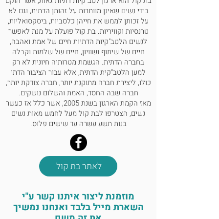
בת קול הוא ארגון לטב"קיות דתיות גאות, אשר הוקם
בידי נשים שאינן מוותרות על זהותן הדתית, וגם לא
על זכותן לממש את חייהן כלסביות, ביסקסואליות,
טרנסיות וקוויריות. בת קול פועלת על מנת לאפשר
לנשים הלטב"קיות הדתיות חיים של אמת ואהבה,
חיים של שיתוף ושוויון, חיים של שלמות וקבלה
בחברה הדתית. הגשמת מטרותיה חיונית לא רק
למען הלטב"קית הדתית, אלא עבור הציבור הדתי
כולו, ליצירת חברה מתוקנת יותר, חברה צודקת יותר,
חברה שבה החסד, האמת והשלום נושקים.
מאז הקמת הארגון בשנת 2005, אשר כלל אז כעשר
נשים, הצטרפו לבת קול מעל לחמש מאות נשים
בנות תשע עשרה עד שישים פלוס.
לאתר בת קול
מוזמנת ליצור איתנו קשר ע"י
השארת מייל בלבד ואנחנו נמשיך
את זה משם