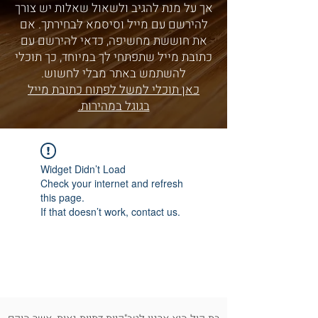
אך על מנת להגיב ולשאול שאלות יש צורך
להירשם עם מייל וסיסמא לבחירתך. אם
את חוששת מחשיפה, כדאי להירשם עם
כתובת מייל שתפתחי לך במיוחד, כך תוכלי
להשתמש באתר מבלי לחשוש.
כאן תוכלי למשל לפתוח כתובת מייל
בגוגל במהירות.
Widget Didn’t Load
Check your internet and refresh
this page.
If that doesn’t work, contact us.