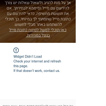
אך על מנת להגיב ולשאול שאלות יש צורך
להירשם עם מייל וסיסמא לבחירתך. אם
את חוששת מחשיפה, כדאי להירשם עם
כתובת מייל שתפתחי לך במיוחד, כך תוכלי
להשתמש באתר מבלי לחשוש.
כאן תוכלי למשל לפתוח כתובת מייל
בגוגל במהירות.
Widget Didn’t Load
Check your internet and refresh
this page.
If that doesn’t work, contact us.