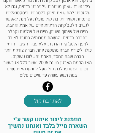
בת קול הוא ארגון לטב"קיות דתיות גאות, אשר הוקם
בידי נשים שאינן מוותרות על זהותן הדתית, וגם לא
על זכותן לממש את חייהן כלסביות, ביסקסואליות,
טרנסיות וקוויריות. בת קול פועלת על מנת לאפשר
לנשים הלטב"קיות הדתיות חיים של אמת ואהבה,
חיים של שיתוף ושוויון, חיים של שלמות וקבלה
בחברה הדתית. הגשמת מטרותיה חיונית לא רק
למען הלטב"קית הדתית, אלא עבור הציבור הדתי
כולו, ליצירת חברה מתוקנת יותר, חברה צודקת יותר,
חברה שבה החסד, האמת והשלום נושקים.
מאז הקמת הארגון בשנת 2005, אשר כלל אז כעשר
נשים, הצטרפו לבת קול מעל לחמש מאות נשים
בנות תשע עשרה עד שישים פלוס.
לאתר בת קול
מוזמנת ליצור איתנו קשר ע"י
השארת מייל בלבד ואנחנו נמשיך
את זה משם